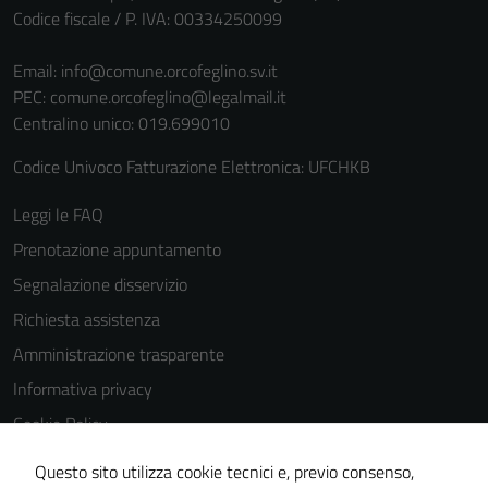
Codice fiscale / P. IVA: 00334250099
Email:
info@comune.orcofeglino.sv.it
PEC:
comune.orcofeglino@legalmail.it
Centralino unico: 019.699010
Codice Univoco Fatturazione Elettronica: UFCHKB
Tecnici
Leggi le FAQ
Questi cookie
sono necessari
Prenotazione appuntamento
per il
Segnalazione disservizio
funzionamento
Richiesta assistenza
del sito e non
possono
Amministrazione trasparente
essere
Informativa privacy
disabilitati.
Cookie Policy
Questi cookie
non raccolgono
Note legali
Questo sito utilizza cookie tecnici e, previo consenso,
informazioni