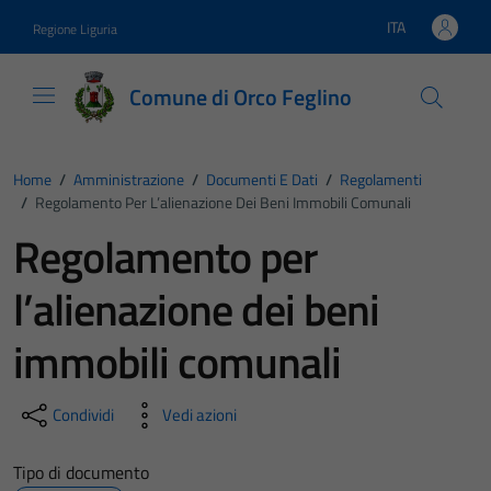
Vai ai contenuti
Vai al footer
ITA
Regione Liguria
Lingua attiva:
Comune di Orco Feglino
Home
/
Amministrazione
/
Documenti E Dati
/
Regolamenti
/
Regolamento Per L’alienazione Dei Beni Immobili Comunali
Regolamento per
l’alienazione dei beni
immobili comunali
Condividi
Vedi azioni
Tipo di documento