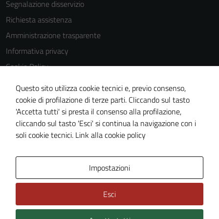
Segnalazione disservizio
Richiesta assistenza
Tecnici
Amministrazione trasparente
Questi cookie
sono necessari
Informativa privacy
per il
Cookie Policy
funzionamento
Note legali
del sito e non
Questo sito utilizza cookie tecnici e, previo consenso,
possono
Dichiarazione di accessibilità
cookie di profilazione di terze parti. Cliccando sul tasto
essere
'Accetta tutti' si presta il consenso alla profilazione,
Piano di miglioramento del sito
disabilitati.
cliccando sul tasto 'Esci' si continua la navigazione con i
Statistiche sito web
Questi cookie
soli cookie tecnici.
Link alla cookie policy
non raccolgono
informazioni
personali.
Area Privata
Impostazioni
Esci