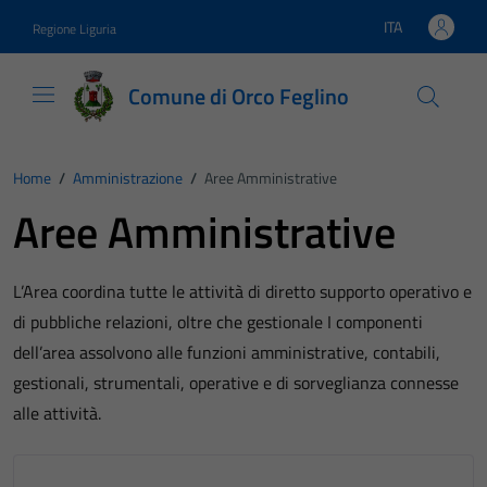
Vai ai contenuti
Vai al footer
ITA
Regione Liguria
Lingua attiva:
Comune di Orco Feglino
Home
/
Amministrazione
/
Aree Amministrative
Aree Amministrative
L’Area coordina tutte le attività di diretto supporto operativo e
di pubbliche relazioni, oltre che gestionale I componenti
dell’area assolvono alle funzioni amministrative, contabili,
gestionali, strumentali, operative e di sorveglianza connesse
alle attività.