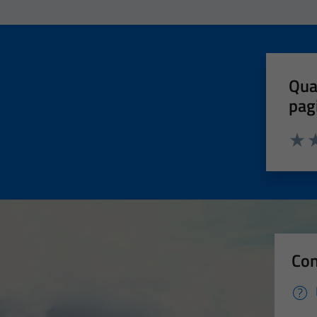
Qua
pag
Valut
Va
Con