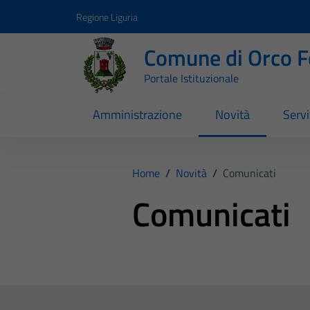
Vai ai contenuti
Vai al footer
Regione Liguria
Comune di Orco F
Portale Istituzionale
Amministrazione
Novità
Servi
Home
/
Novità
/
Comunicati
Comunicati