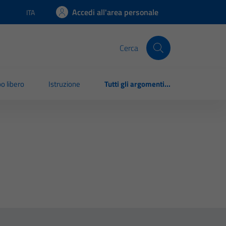
Accedi all'area personale
ITA
Lingua attiva:
Cerca
o libero
Istruzione
Tutti gli argomenti...