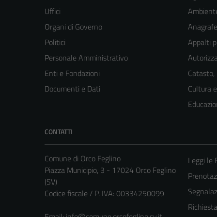
Uffici
Ambient
Organi di Governo
Anagrafe 
Politici
Appalti p
Personale Amministrativo
Autorizza
Enti e Fondazioni
Catasto,
Documenti e Dati
Cultura 
Educazio
CONTATTI
Comune di Orco Feglino
Leggi le
Piazza Municipio, 3 - 17024 Orco Feglino
Prenota
(SV)
Segnalazi
Codice fiscale / P. IVA: 00334250099
Richiest
Email:
info@comune.orcofeglino.sv.it