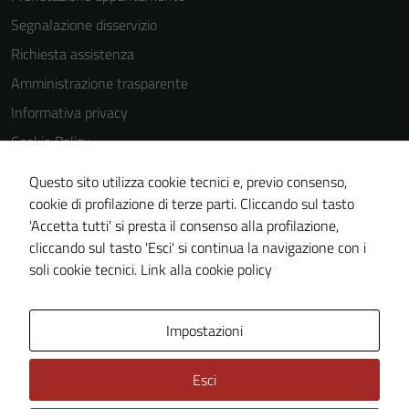
essere
disabilitati.
Segnalazione disservizio
Questi cookie
Richiesta assistenza
non raccolgono
Amministrazione trasparente
informazioni
personali.
Informativa privacy
Cookie Policy
Note legali
Questo sito utilizza cookie tecnici e, previo consenso,
Dichiarazione di accessibilità
cookie di profilazione di terze parti. Cliccando sul tasto
'Accetta tutti' si presta il consenso alla profilazione,
Piano di miglioramento del sito
cliccando sul tasto 'Esci' si continua la navigazione con i
Statistiche sito web
soli cookie tecnici.
Link alla cookie policy
Area Privata
Impostazioni
Esci