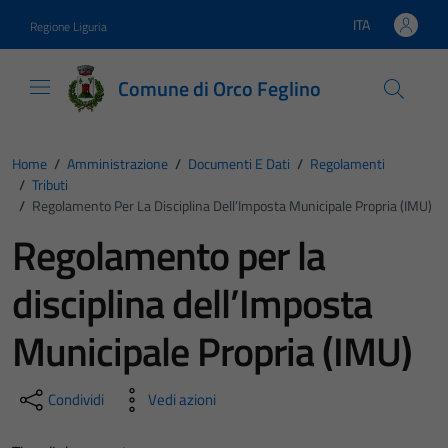
Vai ai contenuti
Vai al footer
ITA
Regione Liguria
Lingua attiva:
Comune di Orco Feglino
Home
/
Amministrazione
/
Documenti E Dati
/
Regolamenti
/
Tributi
/
Regolamento Per La Disciplina Dell’Imposta Municipale Propria (IMU)
Regolamento per la
disciplina dell’Imposta
Municipale Propria (IMU)
Condividi
Vedi azioni