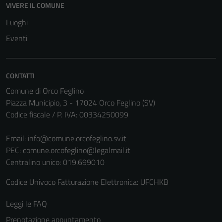
VIVERE IL COMUNE
Luoghi
Eventi
CONTATTI
Comune di Orco Feglino
Piazza Municipio, 3 - 17024 Orco Feglino (SV)
Codice fiscale / P. IVA: 00334250099
Email:
info@comune.orcofeglino.sv.it
Tecnici
PEC:
comune.orcofeglino@legalmail.it
Questi cookie
Centralino unico: 019.699010
sono necessari
per il
Codice Univoco Fatturazione Elettronica: UFCHKB
funzionamento
del sito e non
Leggi le FAQ
possono
Prenotazione appuntamento