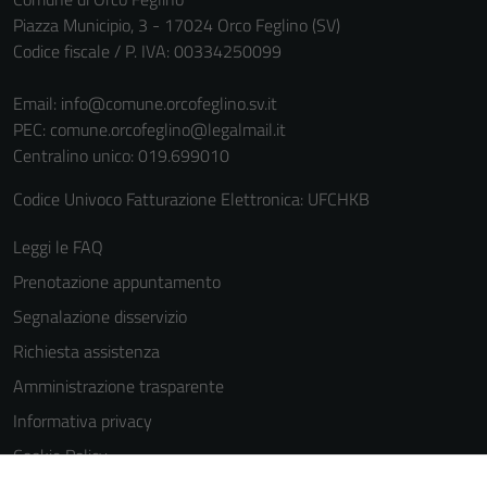
Piazza Municipio, 3 - 17024 Orco Feglino (SV)
Codice fiscale / P. IVA: 00334250099
Email:
info@comune.orcofeglino.sv.it
PEC:
comune.orcofeglino@legalmail.it
Centralino unico: 019.699010
Codice Univoco Fatturazione Elettronica: UFCHKB
Tecnici
Questi cookie
Leggi le FAQ
sono necessari
Prenotazione appuntamento
per il
funzionamento
Segnalazione disservizio
del sito e non
Richiesta assistenza
possono
Amministrazione trasparente
essere
disabilitati.
Informativa privacy
Questi cookie
Cookie Policy
non raccolgono