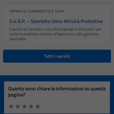
IMPRESE, COMMERCIO E SUAP
S.U.A.P. – Sportello Unico Attività Produttive
Il punto di contatto unico fra imprese e istituzioni per
tutte le pratiche relative all’apertura e alla gestione
aziendale
Tutti i servizi
Quanto sono chiare le informazioni su questa
pagina?
Valuta 1 stelle su 5
Valuta 2 stelle su 5
Valuta 3 stelle su 5
Valuta 4 stelle su 5
Valuta 5 stelle su 5