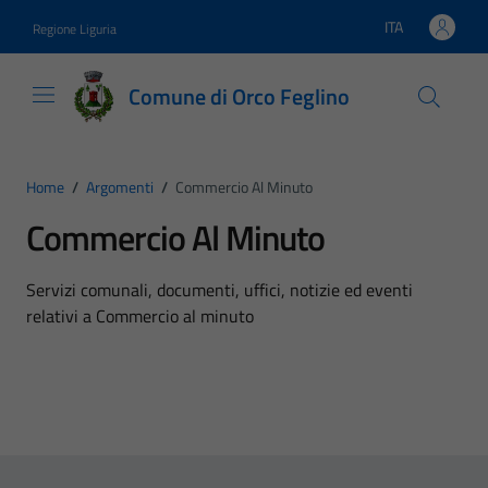
Vai ai contenuti
Vai al footer
ITA
Regione Liguria
Lingua attiva:
Comune di Orco Feglino
Home
/
Argomenti
/
Commercio Al Minuto
Commercio Al Minuto
Dettagli dell'argomento
Servizi comunali, documenti, uffici, notizie ed eventi
relativi a Commercio al minuto