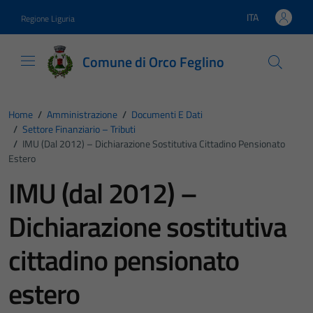
Vai ai contenuti
Vai al footer
ITA
Regione Liguria
Lingua attiva:
Comune di Orco Feglino
Home
/
Amministrazione
/
Documenti E Dati
/
Settore Finanziario – Tributi
/
IMU (dal 2012) – Dichiarazione Sostitutiva Cittadino Pensionato
Estero
IMU (dal 2012) –
Dichiarazione sostitutiva
cittadino pensionato
estero