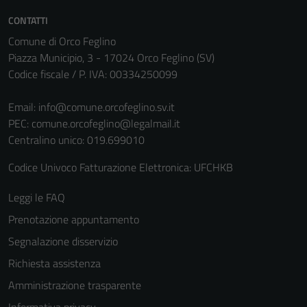
Questi cookie
CONTATTI
sono necessari
Comune di Orco Feglino
per il
Piazza Municipio, 3 - 17024 Orco Feglino (SV)
funzionamento
Codice fiscale / P. IVA: 00334250099
del sito e non
possono
Email:
info@comune.orcofeglino.sv.it
essere
PEC:
comune.orcofeglino@legalmail.it
disabilitati.
Centralino unico: 019.699010
Questi cookie
non raccolgono
Codice Univoco Fatturazione Elettronica: UFCHKB
informazioni
personali.
Leggi le FAQ
Prenotazione appuntamento
Segnalazione disservizio
Richiesta assistenza
Amministrazione trasparente