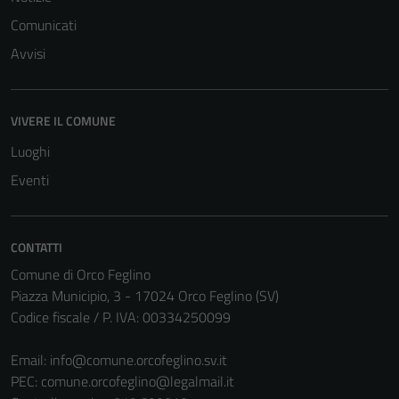
Comunicati
Avvisi
VIVERE IL COMUNE
Luoghi
Eventi
CONTATTI
Comune di Orco Feglino
Piazza Municipio, 3 - 17024 Orco Feglino (SV)
Tecnici
Codice fiscale / P. IVA: 00334250099
Questi cookie
sono necessari
Email:
info@comune.orcofeglino.sv.it
per il
PEC:
comune.orcofeglino@legalmail.it
funzionamento