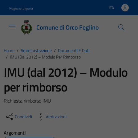
Vai ai contenuti
Vai al footer
ITA
Regione Liguria
Lingua attiva:
Comune di Orco Feglino
Home
/
Amministrazione
/
Documenti E Dati
/
IMU (dal 2012) – Modulo Per Rimborso
IMU (dal 2012) – Modulo
per rimborso
Richiesta rimborso IMU
Condividi
Vedi azioni
Argomenti