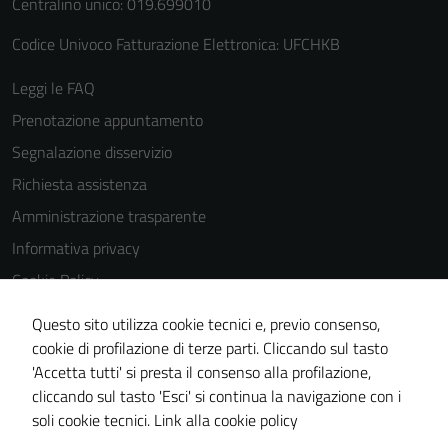
Centralino unico: 019.699010
del sito e non
possono
Codice Univoco Fatturazione Elettronica: UFCHKB
essere
Leggi le FAQ
disabilitati.
Questi cookie
Prenotazione appuntamento
non raccolgono
Segnalazione disservizio
informazioni
Richiesta assistenza
personali.
Amministrazione trasparente
Informativa privacy
Cookie Policy
Note legali
Questo sito utilizza cookie tecnici e, previo consenso,
Dichiarazione di accessibilità
cookie di profilazione di terze parti. Cliccando sul tasto
'Accetta tutti' si presta il consenso alla profilazione,
Piano di miglioramento del sito
cliccando sul tasto 'Esci' si continua la navigazione con i
Statistiche sito web
soli cookie tecnici.
Link alla cookie policy