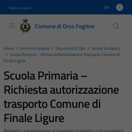
Vai ai contenuti
Vai al footer
ITA
Regione Liguria
Lingua attiva:
Comune di Orco Feglino
Home
/
Amministrazione
/
Documenti E Dati
/
Servizi Scolastici
/
Scuola Primaria – Richiesta Autorizzazione Trasporto Comune Di
Finale Ligure
Scuola Primaria –
Richiesta autorizzazione
trasporto Comune di
Finale Ligure
Richiesta autorizzazione al trasporto scolastico con scuolabus