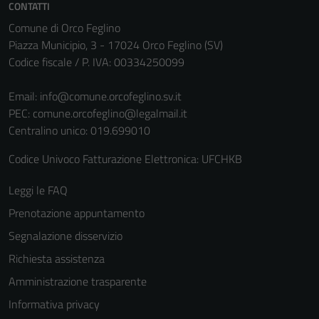
Questi cookie
CONTATTI
sono necessari
Comune di Orco Feglino
per il
Piazza Municipio, 3 - 17024 Orco Feglino (SV)
funzionamento
Codice fiscale / P. IVA: 00334250099
del sito e non
possono
Email:
info@comune.orcofeglino.sv.it
essere
PEC:
comune.orcofeglino@legalmail.it
disabilitati.
Centralino unico: 019.699010
Questi cookie
Codice Univoco Fatturazione Elettronica: UFCHKB
non raccolgono
informazioni
Leggi le FAQ
personali.
Prenotazione appuntamento
Segnalazione disservizio
Richiesta assistenza
Amministrazione trasparente
Informativa privacy