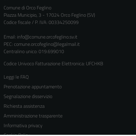
Comune di Orco Feglino
Piazza Municipio, 3 - 17024 Orco Feglino (SV)
Codice fiscale / P. IVA: 00334250099
Email:
info@comune.orcofeglino.sv.it
PEC:
comune.orcofeglino@legalmail.it
Centralino unico: 019.699010
Codice Univoco Fatturazione Elettronica: UFCHKB
Leggi le FAQ
Prenotazione appuntamento
Segnalazione disservizio
Richiesta assistenza
Amministrazione trasparente
Informativa privacy
Cookie Policy