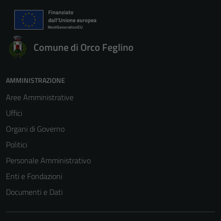
Comune di Orco Feglino
AMMINISTRAZIONE
Aree Amministrative
Tecnici
Questi cookie
Uffici
sono necessari
Organi di Governo
per il
Politici
funzionamento
del sito e non
Personale Amministrativo
possono
Enti e Fondazioni
essere
Documenti e Dati
disabilitati.
Questi cookie
non raccolgono