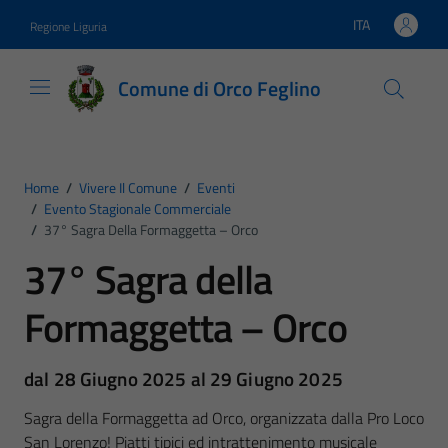
Vai ai contenuti
Vai al footer
ITA
Regione Liguria
Lingua attiva:
Comune di Orco Feglino
Home
/
Vivere Il Comune
/
Eventi
/
Evento Stagionale Commerciale
/
37° Sagra Della Formaggetta – Orco
37° Sagra della
Formaggetta – Orco
dal 28 Giugno 2025 al 29 Giugno 2025
Sagra della Formaggetta ad Orco, organizzata dalla Pro Loco
San Lorenzo! Piatti tipici ed intrattenimento musicale