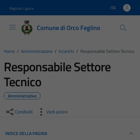
Vai ai contenuti
Vai al footer
ITA
Regione Liguria
Lingua attiva:
Comune di Orco Feglino
Home
/
Amministrazione
/
Incarichi
/
Responsabile Settore Tecnico
Responsabile Settore
Tecnico
Amministrativo
Condividi
Vedi azioni
INDICE DELLA PAGINA