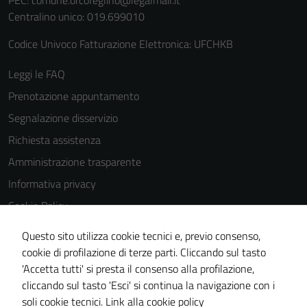
PEC:
comune.orcofeglino@legalmail.it
Centralino unico: 019.699010
Codice Univoco Fatturazione Elettronica: UFCHKB
Leggi le FAQ
Tecnici
Prenotazione appuntamento
Questi cookie
Segnalazione disservizio
sono necessari
per il
Richiesta assistenza
funzionamento
Amministrazione trasparente
del sito e non
Informativa privacy
possono
essere
Cookie Policy
disabilitati.
Note legali
Questo sito utilizza cookie tecnici e, previo consenso,
Questi cookie
Dichiarazione di accessibilità
cookie di profilazione di terze parti. Cliccando sul tasto
non raccolgono
'Accetta tutti' si presta il consenso alla profilazione,
informazioni
Piano di miglioramento del sito
cliccando sul tasto 'Esci' si continua la navigazione con i
personali.
Statistiche sito web
soli cookie tecnici.
Link alla cookie policy