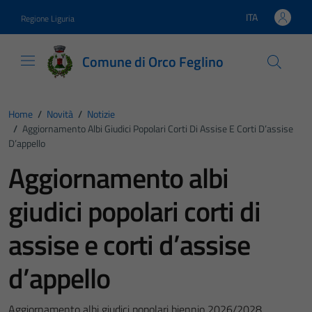
Vai ai contenuti
Vai al footer
ITA
Regione Liguria
Lingua attiva:
Comune di Orco Feglino
Home
/
Novità
/
Notizie
/
Aggiornamento Albi Giudici Popolari Corti Di Assise E Corti D’assise
D’appello
Aggiornamento albi
giudici popolari corti di
assise e corti d’assise
d’appello
Aggiornamento albi giudici popolari biennio 2026/2028