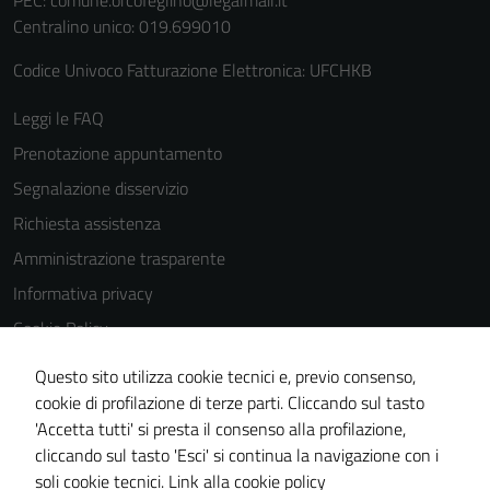
PEC:
comune.orcofeglino@legalmail.it
Centralino unico: 019.699010
Codice Univoco Fatturazione Elettronica: UFCHKB
Leggi le FAQ
Prenotazione appuntamento
Segnalazione disservizio
Richiesta assistenza
Amministrazione trasparente
Informativa privacy
Cookie Policy
Note legali
Questo sito utilizza cookie tecnici e, previo consenso,
Dichiarazione di accessibilità
cookie di profilazione di terze parti. Cliccando sul tasto
'Accetta tutti' si presta il consenso alla profilazione,
Piano di miglioramento del sito
cliccando sul tasto 'Esci' si continua la navigazione con i
Statistiche sito web
soli cookie tecnici.
Link alla cookie policy