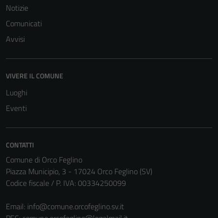
funzionamento
Notizie
del sito e non
Comunicati
possono
essere
Avvisi
disabilitati.
Questi cookie
non raccolgono
VIVERE IL COMUNE
informazioni
Luoghi
personali.
Eventi
CONTATTI
Comune di Orco Feglino
Piazza Municipio, 3 - 17024 Orco Feglino (SV)
Codice fiscale / P. IVA: 00334250099
Email:
info@comune.orcofeglino.sv.it