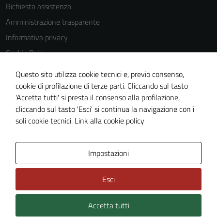
Richiesta assistenza
Amministrazione trasparente
Informativa privacy
Cookie Policy
Note legali
Questo sito utilizza cookie tecnici e, previo consenso,
Dichiarazione di accessibilità
cookie di profilazione di terze parti. Cliccando sul tasto
'Accetta tutti' si presta il consenso alla profilazione,
Piano di miglioramento del sito
cliccando sul tasto 'Esci' si continua la navigazione con i
Statistiche sito web
soli cookie tecnici.
Link alla cookie policy
Area Privata
Impostazioni
Esci
Accetta tutti
Credits: ©
Technical Design s.r.l.