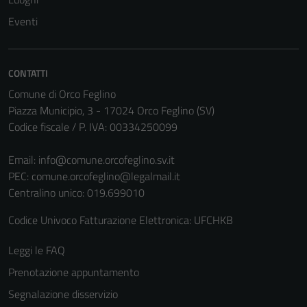
Eventi
Tecnici
Questi cookie
sono necessari
per il
CONTATTI
funzionamento
Comune di Orco Feglino
del sito e non
Piazza Municipio, 3 - 17024 Orco Feglino (SV)
possono
Codice fiscale / P. IVA: 00334250099
essere
disabilitati.
Email:
info@comune.orcofeglino.sv.it
Questi cookie
PEC:
comune.orcofeglino@legalmail.it
non raccolgono
Centralino unico: 019.699010
informazioni
Codice Univoco Fatturazione Elettronica: UFCHKB
personali.
Leggi le FAQ
Prenotazione appuntamento
Segnalazione disservizio