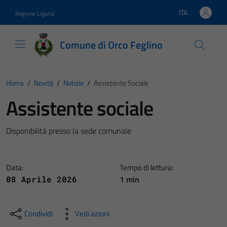
Vai ai contenuti
Vai al footer
ITA
Regione Liguria
Lingua attiva:
Comune di Orco Feglino
Home
/
Novità
/
Notizie
/
Assistente Sociale
Assistente sociale
Disponibilità presso la sede comunale
Data:
Tempo di lettura:
1 min
08 Aprile 2026
Condividi
Vedi azioni