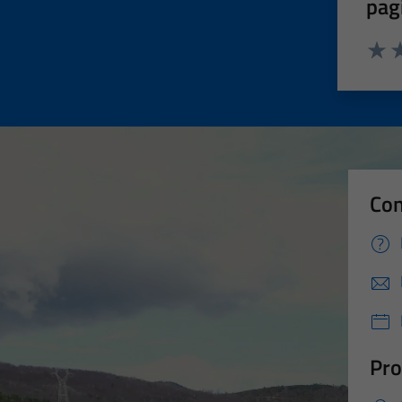
pag
Valut
Va
Con
Pro