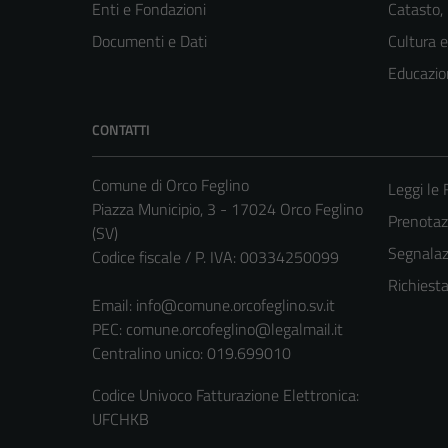
Enti e Fondazioni
Catasto,
Documenti e Dati
Cultura 
Educazio
CONTATTI
Comune di Orco Feglino
Leggi le
Piazza Municipio, 3 - 17024 Orco Feglino
Prenota
(SV)
Segnalazi
Codice fiscale / P. IVA: 00334250099
Richiest
Email:
info@comune.orcofeglino.sv.it
PEC:
comune.orcofeglino@legalmail.it
Centralino unico: 019.699010
Codice Univoco Fatturazione Elettronica:
UFCHKB