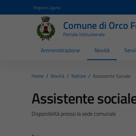
Vai ai contenuti
Vai al footer
Regione Liguria
Comune di Orco F
Portale Istituzionale
Amministrazione
Novità
Servi
Home
/
Novità
/
Notizie
/
Assistente Sociale
Assistente social
Disponibilità presso la sede comunale