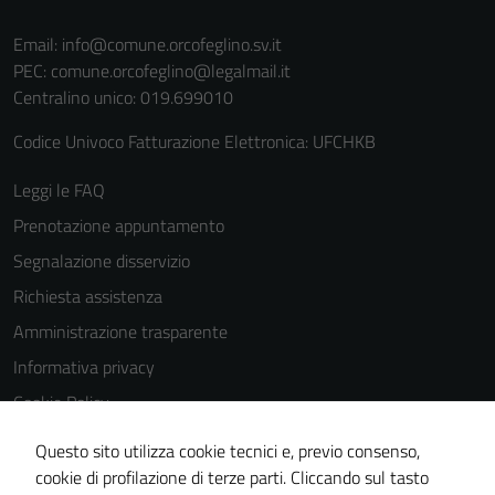
per il
funzionamento
Email:
info@comune.orcofeglino.sv.it
del sito e non
PEC:
comune.orcofeglino@legalmail.it
possono
Centralino unico: 019.699010
essere
Codice Univoco Fatturazione Elettronica: UFCHKB
disabilitati.
Questi cookie
Leggi le FAQ
non raccolgono
informazioni
Prenotazione appuntamento
personali.
Segnalazione disservizio
Richiesta assistenza
Amministrazione trasparente
Informativa privacy
Cookie Policy
Note legali
Questo sito utilizza cookie tecnici e, previo consenso,
Dichiarazione di accessibilità
cookie di profilazione di terze parti. Cliccando sul tasto