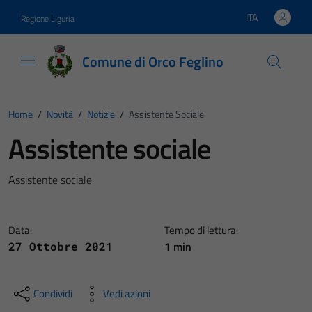
Vai ai contenuti
Vai al footer
ITA
Regione Liguria
Lingua attiva:
Comune di Orco Feglino
Home
/
Novità
/
Notizie
/
Assistente Sociale
Assistente sociale
Assistente sociale
Data:
Tempo di lettura:
1 min
27 Ottobre 2021
Condividi
Vedi azioni