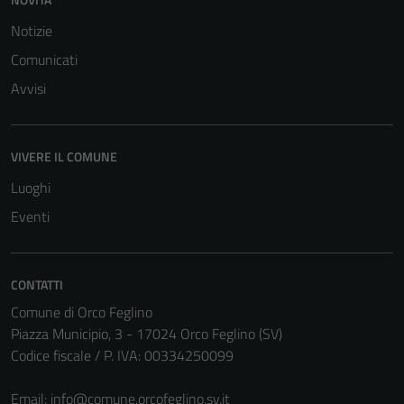
Notizie
Comunicati
Avvisi
Tecnici
Questi cookie
VIVERE IL COMUNE
sono necessari
Luoghi
per il
funzionamento
Eventi
del sito e non
possono
essere
CONTATTI
disabilitati.
Comune di Orco Feglino
Questi cookie
Piazza Municipio, 3 - 17024 Orco Feglino (SV)
non raccolgono
Codice fiscale / P. IVA: 00334250099
informazioni
personali.
Email:
info@comune.orcofeglino.sv.it