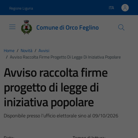
Vai ai contenuti
Vai al footer
ITA
Regione Liguria
Lingua attiva:
Comune di Orco Feglino
Home
/
Novità
/
Avvisi
/
Avviso Raccolta Firme Progetto Di Legge Di Iniziativa Popolare
Avviso raccolta firme
progetto di legge di
iniziativa popolare
Disponibile presso l'ufficio elettorale sino al 09/10/2026
Data:
Tempo di lettura: