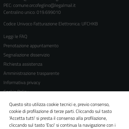
PEC:
comune.orcofeglino@legalmail.it
Centralino unico: 019.699010
Codice Univoco Fatturazione Elettronica: UFCHKB
Leggi le FAQ
Prenotazione appuntamento
Segnalazione disservizio
Richiesta assistenza
Amministrazione trasparente
Informativa privacy
Cookie Policy
Note legali
Questo sito utilizza cookie tecnici e, previo consenso,
Dichiarazione di accessibilità
cookie di profilazione di terze parti. Cliccando sul tasto
'Accetta tutti' si presta il consenso alla profilazione,
Piano di miglioramento del sito
cliccando sul tasto 'Esci' si continua la navigazione con i
Statistiche sito web