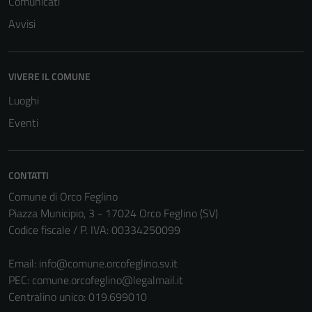
Comunicati
Avvisi
Tecnici
VIVERE IL COMUNE
Questi cookie
Luoghi
sono necessari
Eventi
per il
funzionamento
del sito e non
possono
CONTATTI
essere
Comune di Orco Feglino
disabilitati.
Piazza Municipio, 3 - 17024 Orco Feglino (SV)
Questi cookie
Codice fiscale / P. IVA: 00334250099
non raccolgono
informazioni
Email:
info@comune.orcofeglino.sv.it
personali.
PEC:
comune.orcofeglino@legalmail.it
Centralino unico: 019.699010