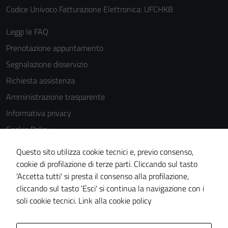
Codice Univoco Fatturazione Elettronica: UFCHKB
Leggi le FAQ
Prenotazione appuntamento
Segnalazione disservizio
Richiesta assistenza
Amministrazione trasparente
Informativa privacy
Cookie Policy
Note legali
Questo sito utilizza cookie tecnici e, previo consenso,
Dichiarazione di accessibilità
cookie di profilazione di terze parti. Cliccando sul tasto
'Accetta tutti' si presta il consenso alla profilazione,
Piano di miglioramento del sito
cliccando sul tasto 'Esci' si continua la navigazione con i
Statistiche sito web
soli cookie tecnici.
Link alla cookie policy