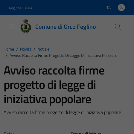
Vai ai contenuti
Vai al footer
ITA
Regione Liguria
Lingua attiva:
Comune di Orco Feglino
Home
/
Novità
/
Notizie
/
Avviso Raccolta Firme Progetto Di Legge Di Iniziativa Popolare
Avviso raccolta firme
progetto di legge di
iniziativa popolare
Avviso raccolta firme progetto di legge di iniziativa popolare
Data:
Tempo di lettura: