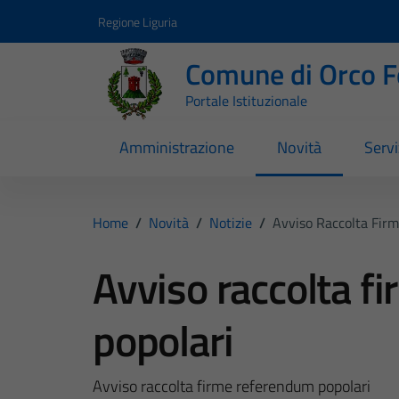
Vai ai contenuti
Vai al footer
Regione Liguria
Comune di Orco F
Portale Istituzionale
Amministrazione
Novità
Servi
Home
/
Novità
/
Notizie
/
Avviso Raccolta Fir
Avviso raccolta f
popolari
Avviso raccolta firme referendum popolari