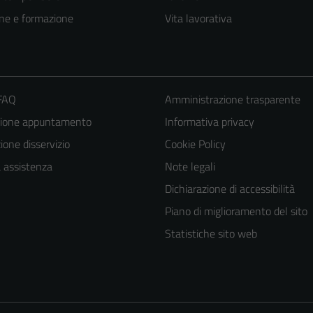
ne e formazione
Vita lavorativa
 FAQ
Amministrazione trasparente
zione appuntamento
Informativa privacy
one disservizio
Cookie Policy
a assistenza
Note legali
Tecnici
Dichiarazione di accessibilità
Questi cookie
Piano di miglioramento del sito
sono necessari
Statistiche sito web
per il
funzionamento
del sito e non
possono