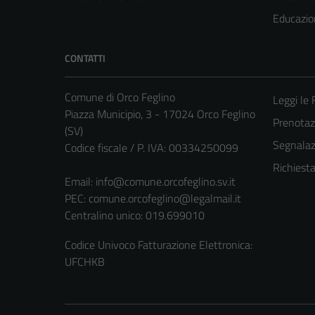
Educazio
CONTATTI
Comune di Orco Feglino
Leggi le
Piazza Municipio, 3 - 17024 Orco Feglino
Prenota
(SV)
Segnalazi
Codice fiscale / P. IVA: 00334250099
Richiest
Email:
info@comune.orcofeglino.sv.it
PEC:
comune.orcofeglino@legalmail.it
Centralino unico: 019.699010
Codice Univoco Fatturazione Elettronica:
UFCHKB