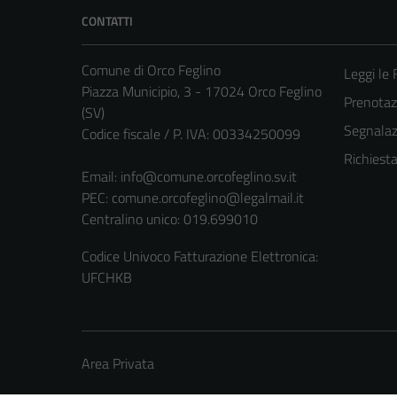
CONTATTI
Comune di Orco Feglino
Leggi le
Piazza Municipio, 3 - 17024 Orco Feglino
Prenota
(SV)
Segnalazi
Codice fiscale / P. IVA: 00334250099
Richiest
Email:
info@comune.orcofeglino.sv.it
PEC:
comune.orcofeglino@legalmail.it
Centralino unico: 019.699010
Codice Univoco Fatturazione Elettronica:
UFCHKB
Area Privata