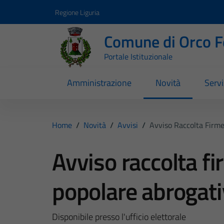
Vai ai contenuti
Vai al footer
Regione Liguria
Comune di Orco F
Portale Istituzionale
Amministrazione
Novità
Servi
Home
/
Novità
/
Avvisi
/
Avviso Raccolta Firm
Avviso raccolta f
popolare abrogat
Disponibile presso l'ufficio elettorale