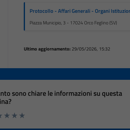
Protocollo - Affari Generali - Organi Istituzio
Piazza Municipio, 3 - 17024 Orco Feglino (SV)
Ultimo aggiornamento:
29/05/2026, 15:32
nto sono chiare le informazioni su questa
ina?
a 1 stelle su 5
luta 2 stelle su 5
Valuta 3 stelle su 5
Valuta 4 stelle su 5
Valuta 5 stelle su 5