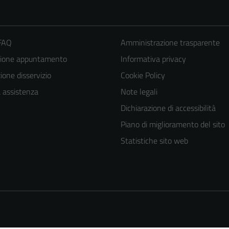
 FAQ
Amministrazione trasparente
zione appuntamento
Informativa privacy
one disservizio
Cookie Policy
a assistenza
Note legali
Dichiarazione di accessibilità
Tecnici
Piano di miglioramento del sito
Questi cookie
Statistiche sito web
sono necessari
per il
funzionamento
del sito e non
possono
essere