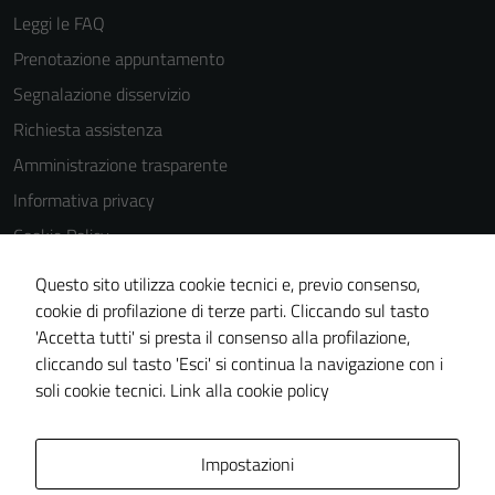
Leggi le FAQ
Prenotazione appuntamento
Segnalazione disservizio
Richiesta assistenza
Amministrazione trasparente
Informativa privacy
Cookie Policy
Note legali
Questo sito utilizza cookie tecnici e, previo consenso,
Dichiarazione di accessibilità
cookie di profilazione di terze parti. Cliccando sul tasto
'Accetta tutti' si presta il consenso alla profilazione,
Piano di miglioramento del sito
cliccando sul tasto 'Esci' si continua la navigazione con i
Statistiche sito web
soli cookie tecnici.
Link alla cookie policy
Area Privata
Impostazioni