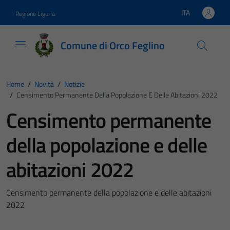
Vai ai contenuti
Vai al footer
ITA
Regione Liguria
Lingua attiva:
Comune di Orco Feglino
Home
/
Novità
/
Notizie
/
Censimento Permanente Della Popolazione E Delle Abitazioni 2022
Censimento permanente
della popolazione e delle
abitazioni 2022
Censimento permanente della popolazione e delle abitazioni
2022