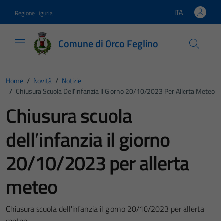
Vai ai contenuti
Vai al footer
ITA
Regione Liguria
Lingua attiva:
Comune di Orco Feglino
Home
/
Novità
/
Notizie
/
Chiusura Scuola Dell’infanzia Il Giorno 20/10/2023 Per Allerta Meteo
Chiusura scuola
dell’infanzia il giorno
20/10/2023 per allerta
meteo
Chiusura scuola dell'infanzia il giorno 20/10/2023 per allerta
meteo