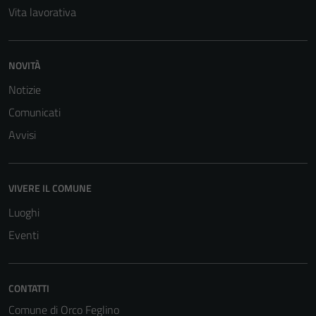
Vita lavorativa
NOVITÀ
Notizie
Comunicati
Tecnici
Avvisi
Questi cookie
sono necessari
per il
VIVERE IL COMUNE
funzionamento
Luoghi
del sito e non
possono
Eventi
essere
disabilitati.
Questi cookie
CONTATTI
non raccolgono
Comune di Orco Feglino