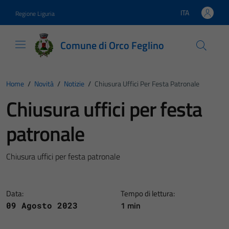
Vai ai contenuti
Vai al footer
ITA
Regione Liguria
Lingua attiva:
Comune di Orco Feglino
Home
/
Novità
/
Notizie
/
Chiusura Uffici Per Festa Patronale
Chiusura uffici per festa
patronale
Chiusura uffici per festa patronale
Data:
Tempo di lettura:
1 min
09 Agosto 2023