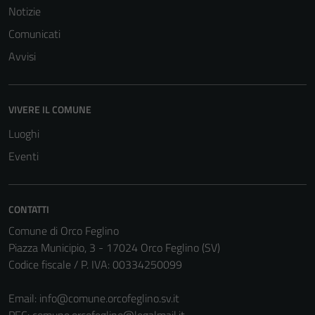
Notizie
Comunicati
Avvisi
VIVERE IL COMUNE
Luoghi
Eventi
CONTATTI
Comune di Orco Feglino
Piazza Municipio, 3 - 17024 Orco Feglino (SV)
Tecnici
Codice fiscale / P. IVA: 00334250099
Questi cookie
sono necessari
Email:
info@comune.orcofeglino.sv.it
per il
PEC:
comune.orcofeglino@legalmail.it