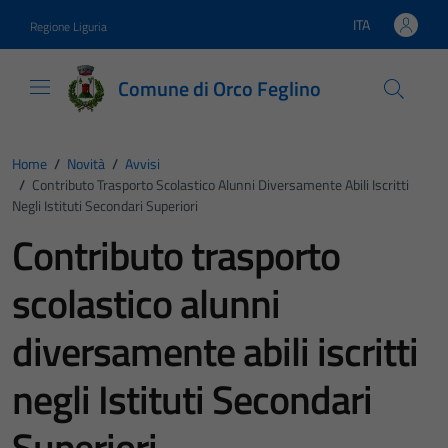
Vai ai contenuti
Vai al footer
ITA
Regione Liguria
Lingua attiva:
Comune di Orco Feglino
Home
/
Novità
/
Avvisi
/
Contributo Trasporto Scolastico Alunni Diversamente Abili Iscritti
Negli Istituti Secondari Superiori
Contributo trasporto
scolastico alunni
diversamente abili iscritti
negli Istituti Secondari
Superiori