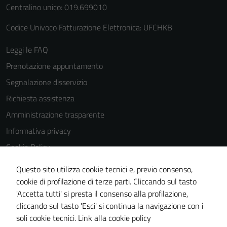
Centralino unico: 019.699010
Codice Univoco Fatturazione Elettronica: UFCHKB
Leggi le FAQ
Prenotazione appuntamento
Segnalazione disservizio
Richiesta assistenza
Amministrazione trasparente
Informativa privacy
Cookie Policy
Note legali
Questo sito utilizza cookie tecnici e, previo consenso,
Dichiarazione di accessibilità
cookie di profilazione di terze parti. Cliccando sul tasto
'Accetta tutti' si presta il consenso alla profilazione,
Piano di miglioramento del sito
cliccando sul tasto 'Esci' si continua la navigazione con i
Statistiche sito web
soli cookie tecnici.
Link alla cookie policy