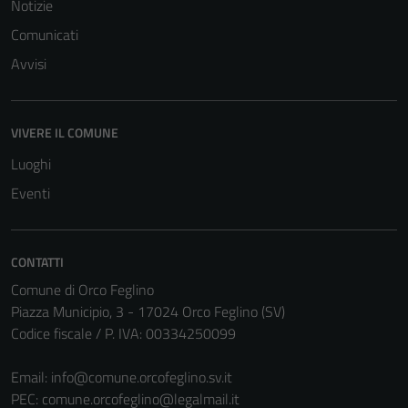
Notizie
del sito e non
Comunicati
possono
essere
Avvisi
disabilitati.
Questi cookie
non raccolgono
VIVERE IL COMUNE
informazioni
Luoghi
personali.
Eventi
CONTATTI
Comune di Orco Feglino
Piazza Municipio, 3 - 17024 Orco Feglino (SV)
Codice fiscale / P. IVA: 00334250099
Email:
info@comune.orcofeglino.sv.it
PEC:
comune.orcofeglino@legalmail.it