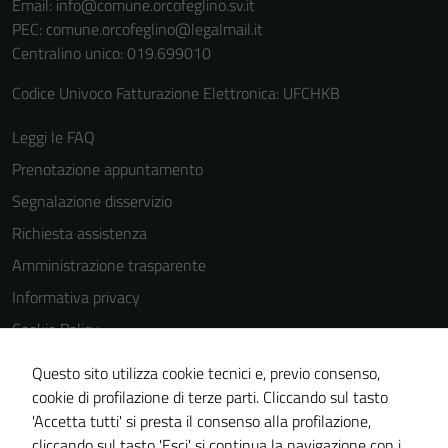
Email:
info@comune.orcofeglino.sv.it
PEC:
comune.orcofeglino@legalmail.it
Centralino unico: 019.699010
Codice Univoco Fatturazione Elettronica: UFCHKB
Leggi le FAQ
Prenotazione appuntamento
Segnalazione disservizio
Richiesta assistenza
Amministrazione trasparente
Informativa privacy
Cookie Policy
Note legali
Questo sito utilizza cookie tecnici e, previo consenso,
Dichiarazione di accessibilità
cookie di profilazione di terze parti. Cliccando sul tasto
'Accetta tutti' si presta il consenso alla profilazione,
Piano di miglioramento del sito
cliccando sul tasto 'Esci' si continua la navigazione con i