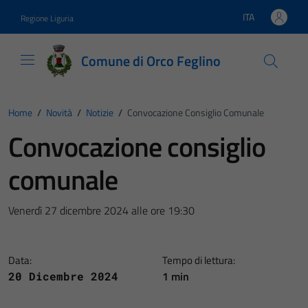
Vai ai contenuti
Vai al footer
ITA
Regione Liguria
Lingua attiva:
Comune di Orco Feglino
Home
/
Novità
/
Notizie
/
Convocazione Consiglio Comunale
Convocazione consiglio
comunale
Venerdì 27 dicembre 2024 alle ore 19:30
Data:
Tempo di lettura:
1 min
20 Dicembre 2024