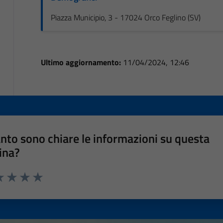
Piazza Municipio, 3 - 17024 Orco Feglino (SV)
Ultimo aggiornamento:
11/04/2024, 12:46
nto sono chiare le informazioni su questa
ina?
a 1 stelle su 5
luta 2 stelle su 5
Valuta 3 stelle su 5
Valuta 4 stelle su 5
Valuta 5 stelle su 5