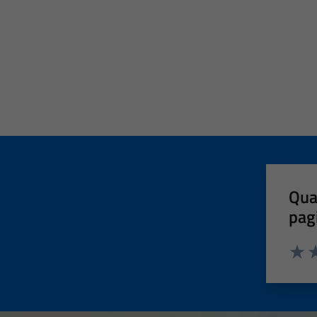
Qua
pag
Valut
Va