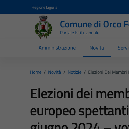
Vai ai contenuti
Vai al footer
Regione Liguria
Comune di Orco F
Portale Istituzionale
Amministrazione
Novità
Servi
Home
/
Novità
/
Notizie
/
Elezioni Dei Membri 
Elezioni dei memb
europeo spettanti a
giugno 2024 – vot