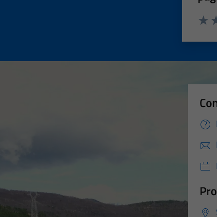
Valut
Va
Con
Pro