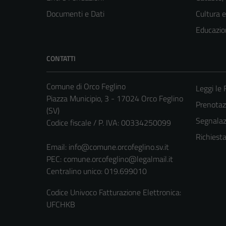
Documenti e Dati
Cultura 
Educazio
CONTATTI
Comune di Orco Feglino
Leggi le
Piazza Municipio, 3 - 17024 Orco Feglino
Prenota
(SV)
Segnalazi
Codice fiscale / P. IVA: 00334250099
Richiest
Email:
info@comune.orcofeglino.sv.it
PEC:
comune.orcofeglino@legalmail.it
Centralino unico: 019.699010
Codice Univoco Fatturazione Elettronica:
UFCHKB