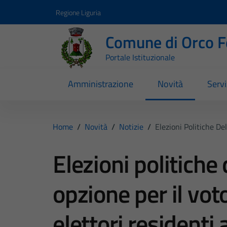
Vai ai contenuti
Vai al footer
Regione Liguria
Comune di Orco F
Portale Istituzionale
Amministrazione
Novità
Servi
Home
/
Novità
/
Notizie
/
Elezioni Politiche De
Elezioni politich
opzione per il voto
elettori residenti 