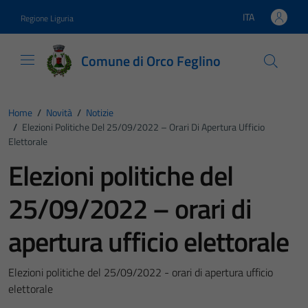
Vai ai contenuti
Vai al footer
ITA
Regione Liguria
Lingua attiva:
Comune di Orco Feglino
Home
/
Novità
/
Notizie
/
Elezioni Politiche Del 25/09/2022 – Orari Di Apertura Ufficio
Elettorale
Elezioni politiche del
25/09/2022 – orari di
apertura ufficio elettorale
Elezioni politiche del 25/09/2022 - orari di apertura ufficio
elettorale