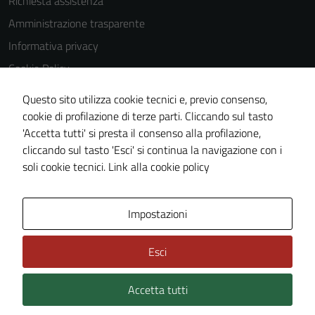
Richiesta assistenza
Amministrazione trasparente
Informativa privacy
Cookie Policy
Note legali
Questo sito utilizza cookie tecnici e, previo consenso,
Dichiarazione di accessibilità
cookie di profilazione di terze parti. Cliccando sul tasto
'Accetta tutti' si presta il consenso alla profilazione,
Piano di miglioramento del sito
cliccando sul tasto 'Esci' si continua la navigazione con i
Statistiche sito web
soli cookie tecnici.
Link alla cookie policy
Area Privata
Impostazioni
Esci
Accetta tutti
Credits: ©
Technical Design s.r.l.