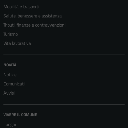
Mobilità e trasporti
Salute, benessere e assistenza
Tributi, finanze e contravvenzioni
Turismo
Vita lavorativa
NOVITÀ
Tecnici
Notizie
Questi cookie
Comunicati
sono necessari
per il
Avvisi
funzionamento
del sito e non
possono
VIVERE IL COMUNE
essere
Luoghi
disabilitati.