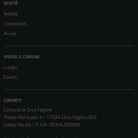
NOVITÀ
Notizie
Comunicati
Avvisi
Tecnici
Questi cookie
VIVERE IL COMUNE
sono necessari
per il
Luoghi
funzionamento
Eventi
del sito e non
possono
essere
CONTATTI
disabilitati.
Comune di Orco Feglino
Questi cookie
Piazza Municipio, 3 - 17024 Orco Feglino (SV)
non raccolgono
Codice fiscale / P. IVA: 00334250099
informazioni
personali.