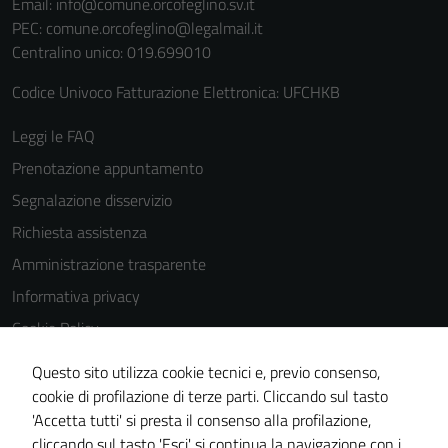
Email:
info@comune.orcofeglino.sv.it
PEC:
comune.orcofeglino@legalmail.it
Centralino unico: 019.699010
Codice Univoco Fatturazione Elettronica: UFCHKB
Leggi le FAQ
Prenotazione appuntamento
Segnalazione disservizio
Richiesta assistenza
Amministrazione trasparente
Informativa privacy
Cookie Policy
Note legali
Questo sito utilizza cookie tecnici e, previo consenso,
Dichiarazione di accessibilità
cookie di profilazione di terze parti. Cliccando sul tasto
'Accetta tutti' si presta il consenso alla profilazione,
Piano di miglioramento del sito
cliccando sul tasto 'Esci' si continua la navigazione con i