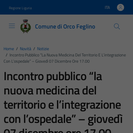
Vai ai contenuti
Vai al footer
ITA
Regione Liguria
Lingua attiva:
Comune di Orco Feglino
Home
/
Novità
/
Notizie
/
Incontro Pubblico “la Nuova Medicina Del Territorio E L’integrazione
Con L’ospedale” – Giovedì 07 Dicembre Ore 17.00
Incontro pubblico “la
nuova medicina del
territorio e l’integrazione
con l’ospedale” – giovedì
07 dicembre ore 17.00