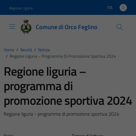
Vai ai contenuti
Vai al footer
ITA
Regione Liguria
Lingua attiva:
Comune di Orco Feglino
Home
/
Novità
/
Notizie
/
Regione Liguria – Programma Di Promozione Sportiva 2024
Regione liguria –
programma di
promozione sportiva 2024
Regione liguria - programma di promozione sportiva 2024
Data:
Tempo di lettura: