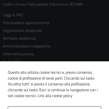
Codice Univoco Fatturazione Elettronica: UFCHKB
Leggi le FAQ
Prenotazione appuntamento
Segnalazione disservizio
Richiesta assistenza
Amministrazione trasparente
Informativa privacy
Cookie Policy
Note legali
Questo sito utilizza cookie tecnici e, previo consenso,
Dichiarazione di accessibilità
cookie di profilazione di terze parti. Cliccando sul tasto
'Accetta tutti' si presta il consenso alla profilazione,
Piano di miglioramento del sito
cliccando sul tasto 'Esci' si continua la navigazione con i
Statistiche sito web
soli cookie tecnici.
Link alla cookie policy