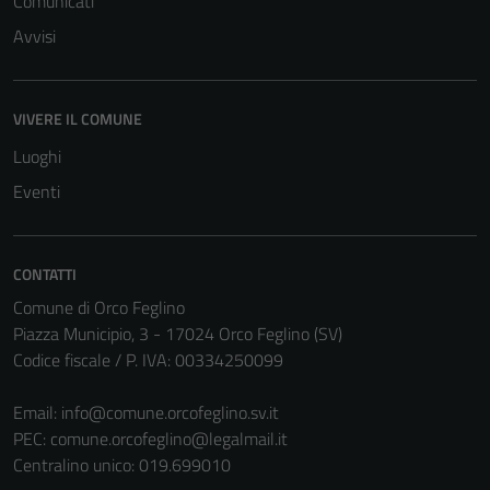
Comunicati
del sito e non
possono
Avvisi
essere
disabilitati.
Questi cookie
VIVERE IL COMUNE
non raccolgono
Luoghi
informazioni
personali.
Eventi
CONTATTI
Comune di Orco Feglino
Piazza Municipio, 3 - 17024 Orco Feglino (SV)
Codice fiscale / P. IVA: 00334250099
Email:
info@comune.orcofeglino.sv.it
PEC:
comune.orcofeglino@legalmail.it
Centralino unico: 019.699010