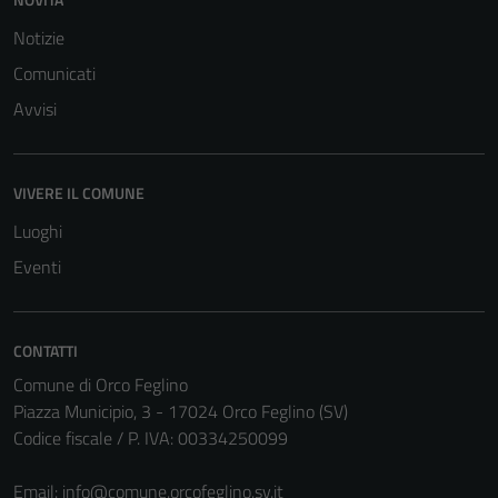
Notizie
Comunicati
Avvisi
Tecnici
Questi cookie
VIVERE IL COMUNE
sono necessari
Luoghi
per il
funzionamento
Eventi
del sito e non
possono
essere
CONTATTI
disabilitati.
Comune di Orco Feglino
Questi cookie
Piazza Municipio, 3 - 17024 Orco Feglino (SV)
non raccolgono
Codice fiscale / P. IVA: 00334250099
informazioni
personali.
Email:
info@comune.orcofeglino.sv.it