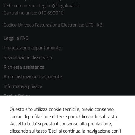
PEC:
comune.orcofeglino@legalmail.it
Centralino unico: 019.699010
Codice Univoco Fatturazione Elettronica: UFCHKB
Leggi le FAQ
Prenotazione appuntamento
Segnalazione disservizio
Richiesta assistenza
Amministrazione trasparente
Informativa privacy
Cookie Policy
Note legali
Questo sito utilizza cookie tecnici e, previo consenso,
Dichiarazione di accessibilità
cookie di profilazione di terze parti. Cliccando sul tasto
'Accetta tutti' si presta il consenso alla profilazione,
Piano di miglioramento del sito
cliccando sul tasto 'Esci' si continua la navigazione con i
Statistiche sito web