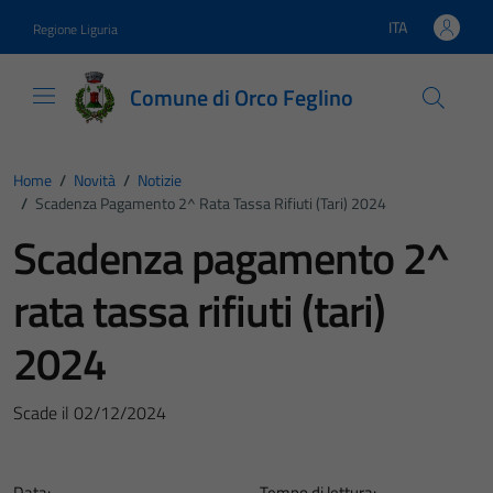
Vai ai contenuti
Vai al footer
ITA
Regione Liguria
Lingua attiva:
Comune di Orco Feglino
Home
/
Novità
/
Notizie
/
Scadenza Pagamento 2^ Rata Tassa Rifiuti (tari) 2024
Scadenza pagamento 2^
rata tassa rifiuti (tari)
2024
Scade il 02/12/2024
Data:
Tempo di lettura: