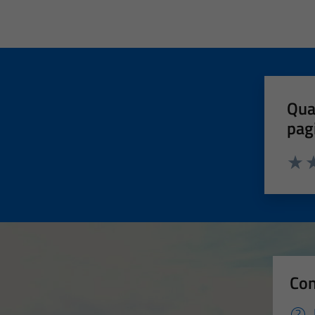
Qua
pag
Valut
Va
Con