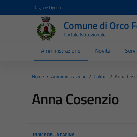
Vai ai contenuti
Vai al footer
Regione Liguria
Comune di Orco F
Portale Istituzionale
Amministrazione
Novità
Servi
Home
/
Amministrazione
/
Politici
/
Anna Cose
Anna Cosenzio
INDICE DELLA PAGINA