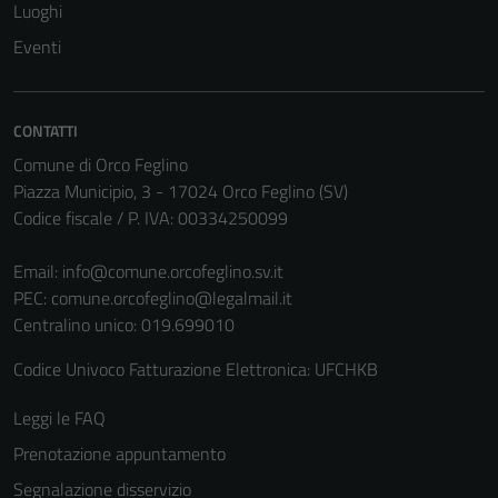
disabilitati.
Luoghi
Questi cookie
Eventi
non raccolgono
informazioni
personali.
CONTATTI
Comune di Orco Feglino
Piazza Municipio, 3 - 17024 Orco Feglino (SV)
Codice fiscale / P. IVA: 00334250099
Email:
info@comune.orcofeglino.sv.it
PEC:
comune.orcofeglino@legalmail.it
Centralino unico: 019.699010
Codice Univoco Fatturazione Elettronica: UFCHKB
Leggi le FAQ
Prenotazione appuntamento
Segnalazione disservizio