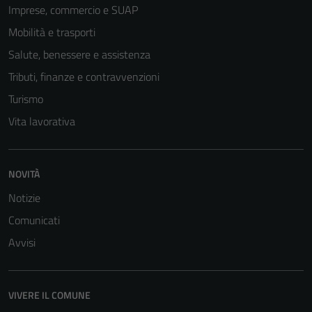
Imprese, commercio e SUAP
Mobilità e trasporti
Salute, benessere e assistenza
Tributi, finanze e contravvenzioni
Turismo
Vita lavorativa
NOVITÀ
Tecnici
Notizie
Questi cookie
sono necessari
Comunicati
per il
Avvisi
funzionamento
del sito e non
possono
VIVERE IL COMUNE
essere