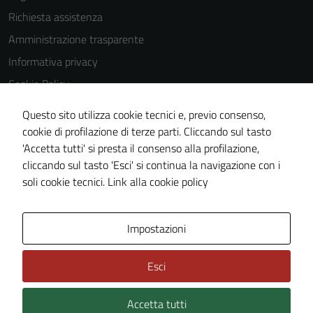
Richiesta assistenza
Amministrazione trasparente
Informativa privacy
Cookie Policy
Note legali
Questo sito utilizza cookie tecnici e, previo consenso,
Dichiarazione di accessibilità
cookie di profilazione di terze parti. Cliccando sul tasto
'Accetta tutti' si presta il consenso alla profilazione,
Piano di miglioramento del sito
cliccando sul tasto 'Esci' si continua la navigazione con i
Statistiche sito web
soli cookie tecnici.
Link alla cookie policy
Area Privata
Impostazioni
Esci
Accetta tutti
Credits: ©
Technical Design s.r.l.