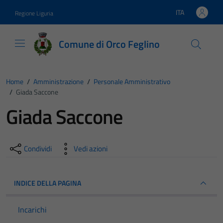
Vai ai contenuti
Vai al footer
ITA
Regione Liguria
Lingua attiva:
Comune di Orco Feglino
Home
/
Amministrazione
/
Personale Amministrativo
/
Giada Saccone
Giada Saccone
Condividi
Vedi azioni
INDICE DELLA PAGINA
Incarichi