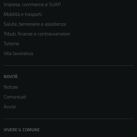
Imprese, commercio e SUAP
Mobilità e trasporti
Salute, benessere e assistenza
Tributi, finanze e contravvenzioni
Turismo
Vita lavorativa
NOVITÀ
Tecnici
Notizie
Questi cookie
sono necessari
Comunicati
per il
Avvisi
funzionamento
del sito e non
possono
VIVERE IL COMUNE
essere