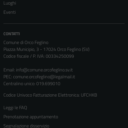
disabilitati.
Luoghi
Questi cookie
Eventi
non raccolgono
informazioni
personali.
CONTATTI
Comune di Orco Feglino
Piazza Municipio, 3 - 17024 Orco Feglino (SV)
Codice fiscale / P. IVA: 00334250099
Email:
info@comune.orcofeglino.sv.it
PEC:
comune.orcofeglino@legalmail.it
Centralino unico: 019.699010
Codice Univoco Fatturazione Elettronica: UFCHKB
Leggi le FAQ
Prenotazione appuntamento
Segnalazione disservizio