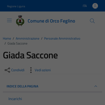
Vai ai contenuti
Vai al footer
ITA
Regione Liguria
Lingua attiva:
Comune di Orco Feglino
Home
/
Amministrazione
/
Personale Amministrativo
/
Giada Saccone
Giada Saccone
Condividi
Vedi azioni
INDICE DELLA PAGINA
Incarichi