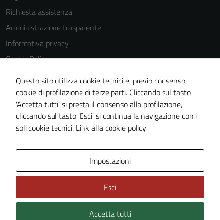
Richiesta assistenza
Amministrazione trasparente
Informativa privacy
Cookie Policy
Note legali
Questo sito utilizza cookie tecnici e, previo consenso,
Dichiarazione di accessibilità
cookie di profilazione di terze parti. Cliccando sul tasto
'Accetta tutti' si presta il consenso alla profilazione,
Piano di miglioramento del sito
cliccando sul tasto 'Esci' si continua la navigazione con i
Statistiche sito web
soli cookie tecnici.
Link alla cookie policy
Area Privata
Impostazioni
Esci
Accetta tutti
Credits: ©
Technical Design s.r.l.