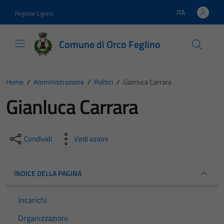
Vai ai contenuti
Vai al footer
ITA
Regione Liguria
Lingua attiva:
Comune di Orco Feglino
Home
/
Amministrazione
/
Politici
/
Gianluca Carrara
Gianluca Carrara
Condividi
Vedi azioni
INDICE DELLA PAGINA
Incarichi
Organizzazioni