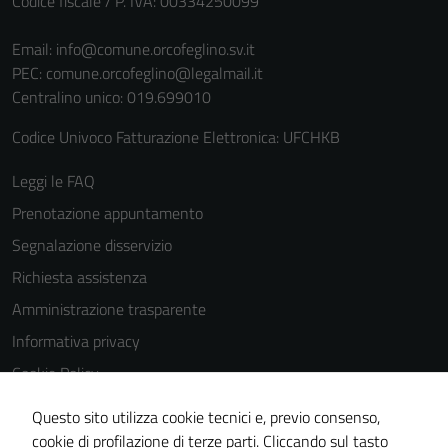
Codice fiscale / P. IVA: 00334250099
personali.
Email:
info@comune.orcofeglino.sv.it
PEC:
comune.orcofeglino@legalmail.it
Centralino unico: 019.699010
Codice Univoco Fatturazione Elettronica: UFCHKB
Leggi le FAQ
Prenotazione appuntamento
Segnalazione disservizio
Richiesta assistenza
Amministrazione trasparente
Informativa privacy
Cookie Policy
Note legali
Questo sito utilizza cookie tecnici e, previo consenso,
Dichiarazione di accessibilità
cookie di profilazione di terze parti. Cliccando sul tasto