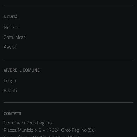
NOVITÀ
Notizie
Comunicati
Avvisi
Tecnici
Questi cookie
sono necessari
VIVERE IL COMUNE
per il
funzionamento
Luoghi
del sito e non
Eventi
possono
essere
disabilitati.
CONTATTI
Questi cookie
Comune di Orco Feglino
non raccolgono
Piazza Municipio, 3 - 17024 Orco Feglino (SV)
informazioni