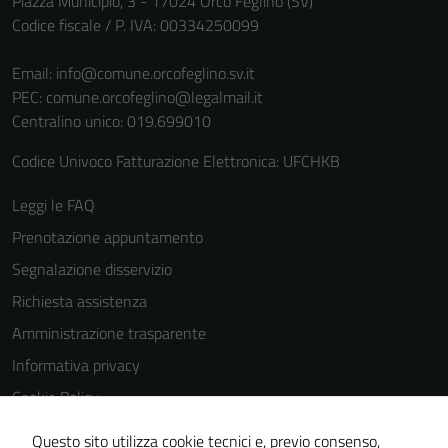
Piazza Municipio, 3 - 17024 Orco Feglino (SV)
personali.
Codice fiscale / P. IVA: 00334250099
Email:
info@comune.orcofeglino.sv.it
PEC:
comune.orcofeglino@legalmail.it
Centralino unico: 019.699010
Codice Univoco Fatturazione Elettronica: UFCHKB
Leggi le FAQ
Prenotazione appuntamento
Segnalazione disservizio
Richiesta assistenza
Amministrazione trasparente
Informativa privacy
Cookie Policy
Note legali
Questo sito utilizza cookie tecnici e, previo consenso,