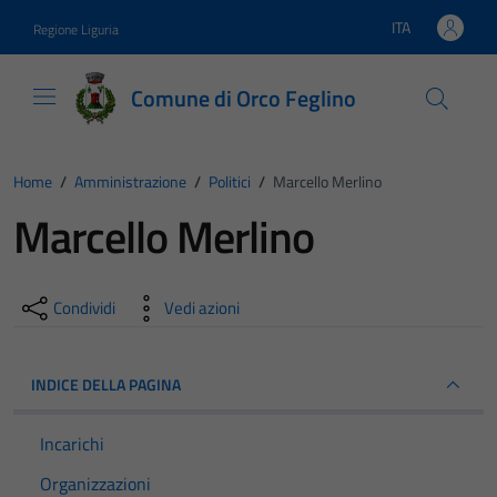
Vai ai contenuti
Vai al footer
ITA
Regione Liguria
Lingua attiva:
Comune di Orco Feglino
Home
/
Amministrazione
/
Politici
/
Marcello Merlino
Marcello Merlino
Condividi
Vedi azioni
INDICE DELLA PAGINA
Incarichi
Organizzazioni