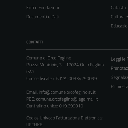
Enti e Fondazioni
Catasto,
Documenti e Dati
Cultura 
Educazio
CONTATTI
Comune di Orco Feglino
Leggi le
Piazza Municipio, 3 - 17024 Orco Feglino
Prenota
(SV)
Segnalazi
Codice fiscale / P. IVA: 00334250099
Richiest
Email:
info@comune.orcofeglino.sv.it
PEC:
comune.orcofeglino@legalmail.it
Centralino unico: 019.699010
Codice Univoco Fatturazione Elettronica:
UFCHKB