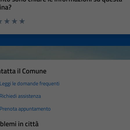
ina?
a 1 stelle su 5
luta 2 stelle su 5
Valuta 3 stelle su 5
Valuta 4 stelle su 5
Valuta 5 stelle su 5
tatta il Comune
Leggi le domande frequenti
Richiedi assistenza
Prenota appuntamento
blemi in città