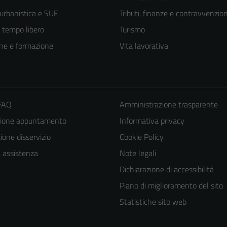
 urbanistica e SUE
Tributi, finanze e contravvenzion
e tempo libero
Turismo
ne e formazione
Vita lavorativa
 FAQ
Amministrazione trasparente
zione appuntamento
Informativa privacy
one disservizio
Cookie Policy
Tecnici
a assistenza
Note legali
Questi cookie
Dichiarazione di accessibilità
sono necessari
Piano di miglioramento del sito
per il
Statistiche sito web
funzionamento
del sito e non