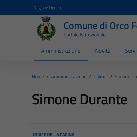
Vai ai contenuti
Vai al footer
Regione Liguria
Comune di Orco F
Portale Istituzionale
Amministrazione
Novità
Servi
Home
/
Amministrazione
/
Politici
/
Simone Du
Simone Durante
INDICE DELLA PAGINA