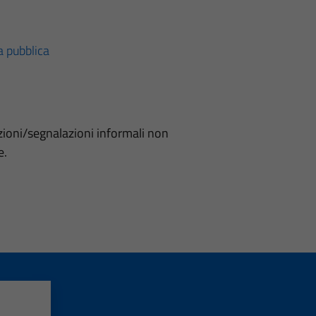
za pubblica
i
ioni/segnalazioni informali non
e.