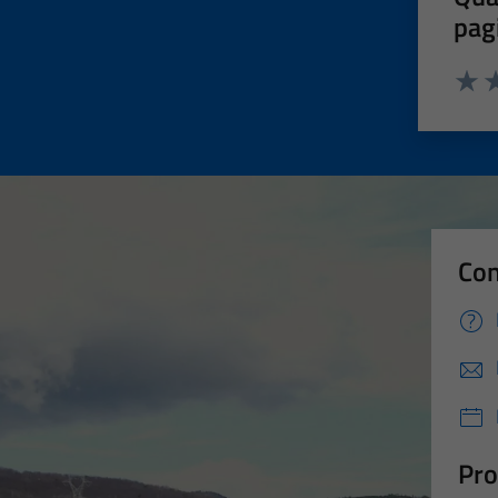
pag
Valut
Va
Con
Pro