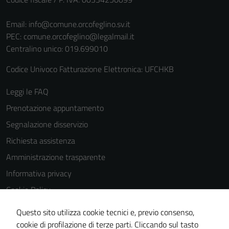
Email:
info@comune.orcofeglino.sv.it
PEC:
comune.orcofeglino@legalmail.it
Centralino unico: 019.699010
Codice Univoco Fatturazione Elettronica: UFCHKB
Leggi le FAQ
Prenotazione appuntamento
Segnalazione disservizio
Richiesta assistenza
Amministrazione trasparente
Informativa privacy
Cookie Policy
Note legali
Questo sito utilizza cookie tecnici e, previo consenso,
Dichiarazione di accessibilità
cookie di profilazione di terze parti. Cliccando sul tasto