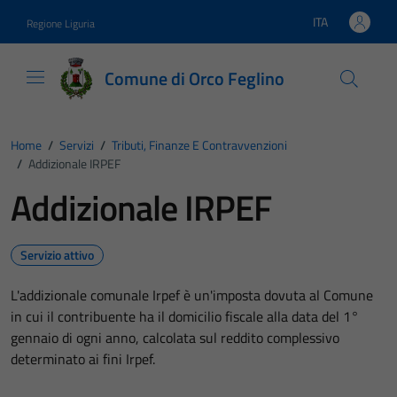
Vai ai contenuti
Vai al footer
ITA
Regione Liguria
Lingua attiva:
Comune di Orco Feglino
Home
/
Servizi
/
Tributi, Finanze E Contravvenzioni
/
Addizionale IRPEF
Addizionale IRPEF
Servizio attivo
L'addizionale comunale Irpef è un'imposta dovuta al Comune
in cui il contribuente ha il domicilio fiscale alla data del 1°
gennaio di ogni anno, calcolata sul reddito complessivo
determinato ai fini Irpef.