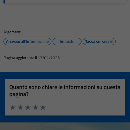
per il
funzionamento
del sito e non
possono
essere
Argomenti:
disabilitati.
Accesso all'informazione
Imposte
Tassa sui servizi
Questi cookie
non raccolgono
Pagina aggiornata il 13/01/2025
informazioni
personali.
Quanto sono chiare le informazioni su questa
pagina?
Valuta 1 stelle su 5
Valuta 2 stelle su 5
Valuta 3 stelle su 5
Valuta 4 stelle su 5
Valuta 5 stelle su 5