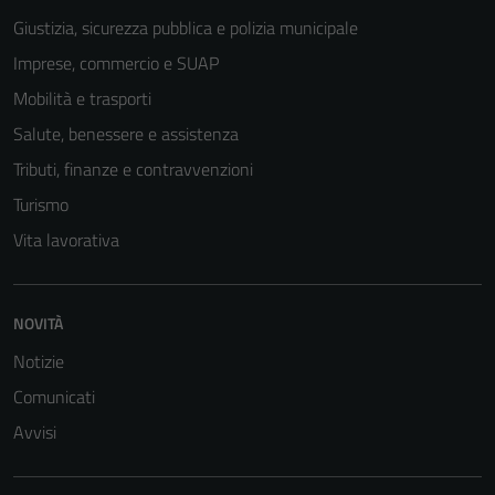
essere
Giustizia, sicurezza pubblica e polizia municipale
disabilitati.
Questi cookie
Imprese, commercio e SUAP
non raccolgono
Mobilità e trasporti
informazioni
Salute, benessere e assistenza
personali.
Tributi, finanze e contravvenzioni
Turismo
Vita lavorativa
NOVITÀ
Notizie
Comunicati
Avvisi