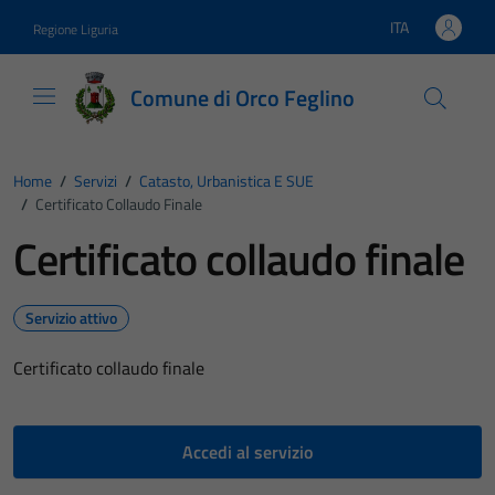
Vai ai contenuti
Vai al footer
ITA
Regione Liguria
Lingua attiva:
Comune di Orco Feglino
Home
/
Servizi
/
Catasto, Urbanistica E SUE
/
Certificato Collaudo Finale
Certificato collaudo finale
Servizio attivo
Certificato collaudo finale
Accedi al servizio