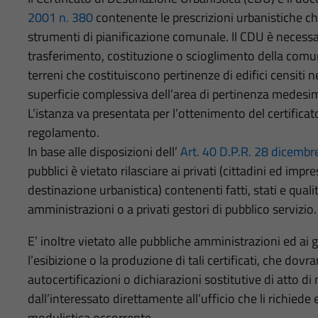
2001 n. 380
contenente le prescrizioni urbanistiche che
strumenti di pianificazione comunale. Il CDU è necessari
trasferimento, costituzione o scioglimento della comunio
terreni che costituiscono pertinenze di edifici censiti 
superficie complessiva dell’area di pertinenza medesim
L’istanza va presentata per l’ottenimento del certificato 
regolamento.
In base alle disposizioni dell’
Art. 40 D.P.R. 28 dicembr
pubblici è vietato rilasciare ai privati (cittadini ed imprese
destinazione urbanistica) contenenti fatti, stati e quali
amministrazioni o a privati gestori di pubblico servizio.
E’ inoltre vietato alle pubbliche amministrazioni ed ai g
l’esibizione o la produzione di tali certificati, che dov
autocertificazioni o dichiarazioni sostitutive di atto di
dall’interessato direttamente all’ufficio che li richied
modulistica occorrente.