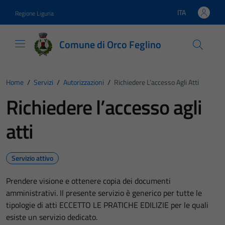
Vai ai contenuti
Vai al footer
ITA
Regione Liguria
Lingua attiva:
Comune di Orco Feglino
Home
/
Servizi
/
Autorizzazioni
/
Richiedere L’accesso Agli Atti
Richiedere l’accesso agli
atti
Servizio attivo
Prendere visione e ottenere copia dei documenti
amministrativi. Il presente servizio è generico per tutte le
tipologie di atti ECCETTO LE PRATICHE EDILIZIE per le quali
esiste un servizio dedicato.