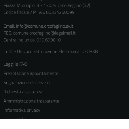
Piazza Municipio, 3 - 17024 Orco Feglino (SV)
Codice fiscale / P. IVA: 00334250099
Email:
info@comune.orcofeglino.sv.it
PEC:
comune.orcofeglino@legalmail.it
Centralino unico: 019.699010
Codice Univoco Fatturazione Elettronica: UFCHKB
Leggi le FAQ
Prenotazione appuntamento
Segnalazione disservizio
Richiesta assistenza
Amministrazione trasparente
Informativa privacy
Cookie Policy
Note legali