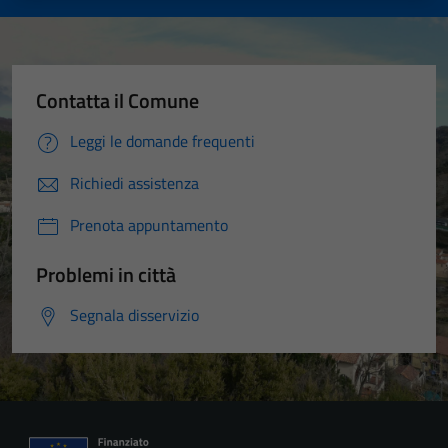
Contatta il Comune
Leggi le domande frequenti
Richiedi assistenza
Tecnici
Questi cookie
Prenota appuntamento
sono necessari
per il
Problemi in città
funzionamento
del sito e non
Segnala disservizio
possono
essere
disabilitati.
Questi cookie
non raccolgono