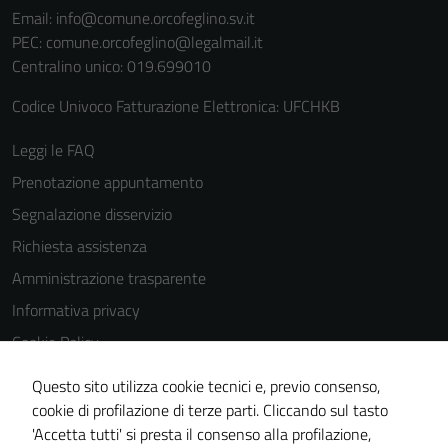
Email:
info@comune.orcofeglino.sv.it
PEC:
comune.orcofeglino@legalmail.it
Centralino unico: 019.699010
Codice Univoco Fatturazione Elettronica: UFCHKB
Tecnici
Leggi le FAQ
Questi cookie
Prenotazione appuntamento
sono necessari
Segnalazione disservizio
per il
Richiesta assistenza
funzionamento
del sito e non
Amministrazione trasparente
possono
Informativa privacy
essere
Cookie Policy
disabilitati.
Questi cookie
Note legali
Questo sito utilizza cookie tecnici e, previo consenso,
non raccolgono
Dichiarazione di accessibilità
cookie di profilazione di terze parti. Cliccando sul tasto
informazioni
'Accetta tutti' si presta il consenso alla profilazione,
Piano di miglioramento del sito
personali.