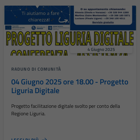
Tecnici
Questi cookie
4 Giugno 2025
sono necessari
per il
funzionamento
RADUNO DI COMUNITÀ
del sito e non
04 Giugno 2025 ore 18.00 - Progetto
possono
Liguria Digitale
essere
disabilitati.
Questi cookie
Progetto facilitazione digitale svolto per conto della
non raccolgono
Regione Liguria.
informazioni
personali.
LEGGI DI PIÙ