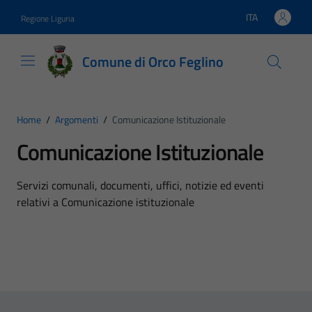
Vai ai contenuti
Vai al footer
ITA
Regione Liguria
Lingua attiva:
Comune di Orco Feglino
Home
/
Argomenti
/
Comunicazione Istituzionale
Comunicazione Istituzionale
Dettagli dell'argomento
Servizi comunali, documenti, uffici, notizie ed eventi
relativi a Comunicazione istituzionale