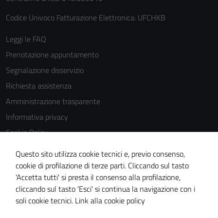
Codice Univoco Fatturazione Elettronica: UFCHKB
Leggi le FAQ
Prenotazione appuntamento
Segnalazione disservizio
Richiesta assistenza
Amministrazione trasparente
Informativa privacy
Cookie Policy
Note legali
Questo sito utilizza cookie tecnici e, previo consenso,
Dichiarazione di accessibilità
cookie di profilazione di terze parti. Cliccando sul tasto
'Accetta tutti' si presta il consenso alla profilazione,
Piano di miglioramento del sito
cliccando sul tasto 'Esci' si continua la navigazione con i
Statistiche sito web
soli cookie tecnici.
Link alla cookie policy