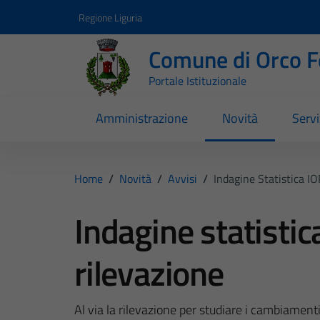
Vai ai contenuti
Vai al footer
Regione Liguria
Comune di Orco F
Portale Istituzionale
Amministrazione
Novità
Servi
Home
/
Novità
/
Avvisi
/
Indagine Statistica I
Indagine statistic
rilevazione
Al via la rilevazione per studiare i cambiamenti 