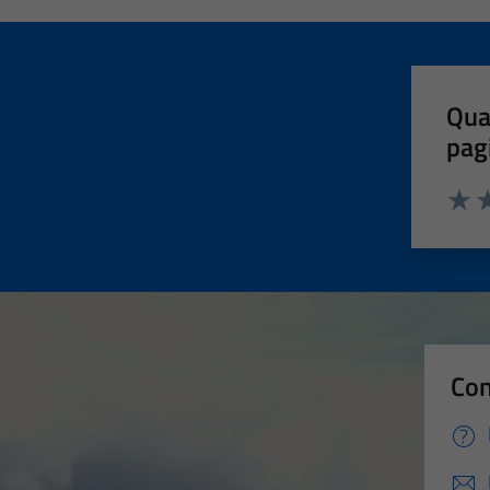
Qua
pag
Valut
Va
Con