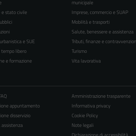
e
municipale
e stato civile
Imprese, commercio e SUAP
ubblici
Mobilità e trasporti
zioni
Salute, benessere e assistenza
 urbanistica e SUE
Tributi, finanze e contravvenzion
e tempo libero
Turismo
ne e formazione
Vita lavorativa
 FAQ
Amministrazione trasparente
zione appuntamento
Informativa privacy
Tecnici
one disservizio
Cookie Policy
Questi cookie
a assistenza
Note legali
sono necessari
per il
Dichiarazione di accessibilità