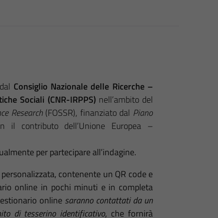
 dal
Consiglio Nazionale delle Ricerche –
itiche Sociali (CNR-IRPPS)
nell’ambito del
nce Research
(FOSSR), finanziato dal
Piano
 il contributo dell’Unione Europea –
ualmente per partecipare all’indagine.
a personalizzata, contenente un QR code e
ario online in pochi minuti e in completa
estionario online
saranno contattati da un
ito di tesserino identificativo
, che fornirà