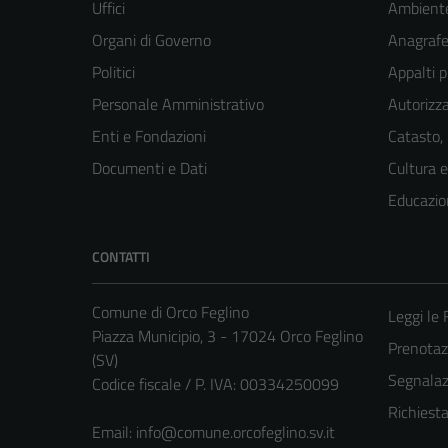
Uffici
Ambient
Organi di Governo
Anagrafe 
Politici
Appalti p
Personale Amministrativo
Autorizza
Enti e Fondazioni
Catasto,
Documenti e Dati
Cultura 
Educazio
CONTATTI
Comune di Orco Feglino
Leggi le
Piazza Municipio, 3 - 17024 Orco Feglino
Prenota
(SV)
Segnalazi
Codice fiscale / P. IVA: 00334250099
Richiest
Email:
info@comune.orcofeglino.sv.it