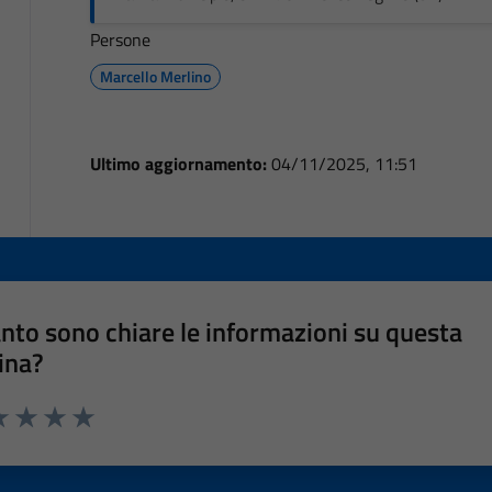
Persone
Marcello Merlino
Ultimo aggiornamento:
04/11/2025, 11:51
nto sono chiare le informazioni su questa
ina?
a 1 stelle su 5
luta 2 stelle su 5
Valuta 3 stelle su 5
Valuta 4 stelle su 5
Valuta 5 stelle su 5