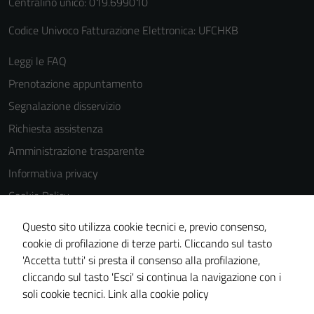
Centralino unico: 019.699010
Codice Univoco Fatturazione Elettronica: UFCHKB
Leggi le FAQ
Prenotazione appuntamento
Segnalazione disservizio
Richiesta assistenza
Amministrazione trasparente
Informativa privacy
Cookie Policy
Note legali
Questo sito utilizza cookie tecnici e, previo consenso,
Dichiarazione di accessibilità
cookie di profilazione di terze parti. Cliccando sul tasto
'Accetta tutti' si presta il consenso alla profilazione,
Piano di miglioramento del sito
cliccando sul tasto 'Esci' si continua la navigazione con i
Statistiche sito web
soli cookie tecnici.
Link alla cookie policy