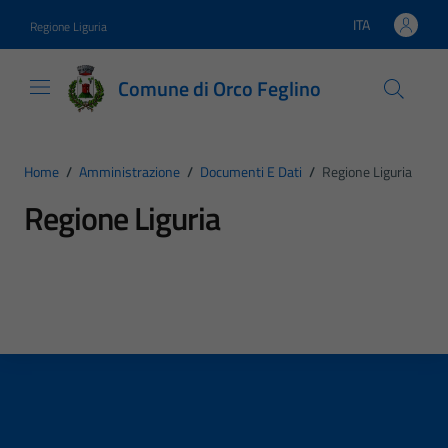
Vai ai contenuti
Vai al footer
ITA
Regione Liguria
Lingua attiva:
Comune di Orco Feglino
Home
/
Amministrazione
/
Documenti E Dati
/
Regione Liguria
Regione Liguria
Dettagli del tipo di documento