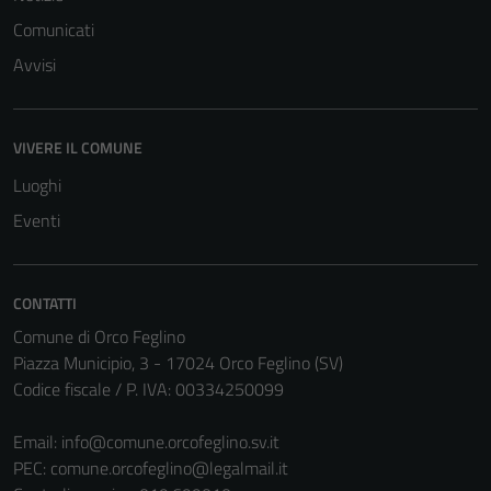
Comunicati
Avvisi
Tecnici
VIVERE IL COMUNE
Questi cookie
sono necessari
Luoghi
per il
Eventi
funzionamento
del sito e non
possono
CONTATTI
essere
Comune di Orco Feglino
disabilitati.
Piazza Municipio, 3 - 17024 Orco Feglino (SV)
Questi cookie
Codice fiscale / P. IVA: 00334250099
non raccolgono
informazioni
Email:
info@comune.orcofeglino.sv.it
personali.
PEC:
comune.orcofeglino@legalmail.it