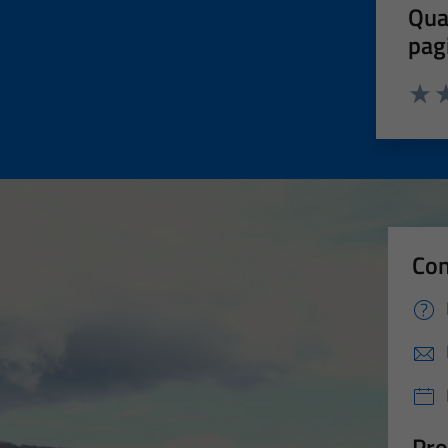
Qua
pag
Valut
Va
Con
Pro