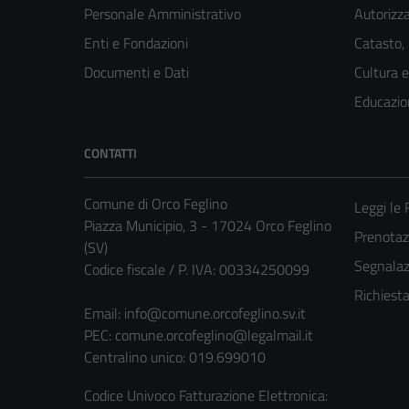
Personale Amministrativo
Autorizza
Enti e Fondazioni
Catasto,
Documenti e Dati
Cultura 
Educazio
CONTATTI
Comune di Orco Feglino
Leggi le
Piazza Municipio, 3 - 17024 Orco Feglino
Prenota
(SV)
Segnalazi
Codice fiscale / P. IVA: 00334250099
Richiest
Email:
info@comune.orcofeglino.sv.it
PEC:
comune.orcofeglino@legalmail.it
Centralino unico: 019.699010
Codice Univoco Fatturazione Elettronica: