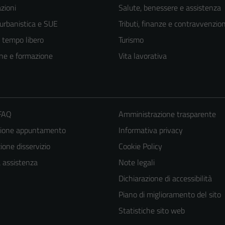
zioni
Salute, benessere e assistenza
 urbanistica e SUE
Tributi, finanze e contravvenzion
e tempo libero
Turismo
ne e formazione
Vita lavorativa
 FAQ
Amministrazione trasparente
zione appuntamento
Informativa privacy
one disservizio
Cookie Policy
Tecnici
a assistenza
Note legali
Questi cookie
Dichiarazione di accessibilità
sono necessari
Piano di miglioramento del sito
per il
Statistiche sito web
funzionamento