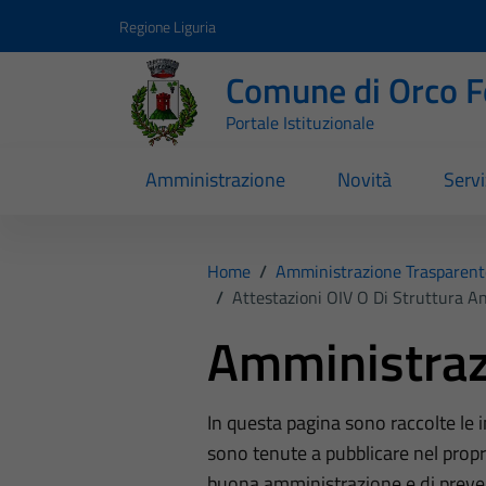
Vai ai contenuti
Vai al footer
Regione Liguria
Comune di Orco F
Portale Istituzionale
Amministrazione
Novità
Servi
Home
/
Amministrazione Trasparent
/
Attestazioni OIV O Di Struttura A
Amministraz
In questa pagina sono raccolte le
sono tenute a pubblicare nel propri
buona amministrazione e di preve