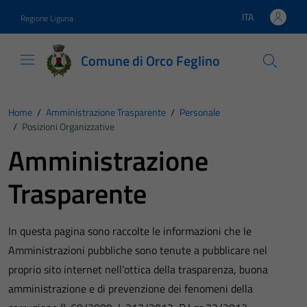
Vai ai contenuti
Vai al footer
ITA
Regione Liguria
Lingua attiva:
Comune di Orco Feglino
Home
/
Amministrazione Trasparente
/
Personale
/
Posizioni Organizzative
Amministrazione
Trasparente
In questa pagina sono raccolte le informazioni che le
Amministrazioni pubbliche sono tenute a pubblicare nel
proprio sito internet nell’ottica della trasparenza, buona
amministrazione e di prevenzione dei fenomeni della