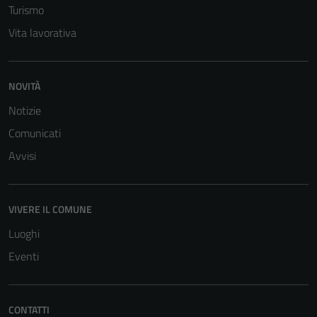
Turismo
Vita lavorativa
NOVITÀ
Notizie
Comunicati
Tecnici
Avvisi
Questi cookie
sono necessari
per il
funzionamento
VIVERE IL COMUNE
del sito e non
Luoghi
possono
Eventi
essere
disabilitati.
Questi cookie
CONTATTI
non raccolgono