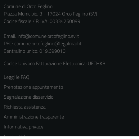
informazioni
Comune di Orco Feglino
personali.
Piazza Municipio, 3 - 17024 Orco Feglino (SV)
Codice fiscale / P. IVA: 00334250099
Email:
info@comune.orcofeglino.sv.it
PEC:
comune.orcofeglino@legalmail.it
Centralino unico: 019.699010
Codice Univoco Fatturazione Elettronica: UFCHKB
Leggi le FAQ
Prenotazione appuntamento
Segnalazione disservizio
Richiesta assistenza
Amministrazione trasparente
Informativa privacy
Cookie Policy