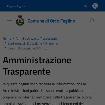
Vai ai contenuti
Vai al footer
ITA
Regione Liguria
Lingua attiva:
Comune di Orco Feglino
Home
/
Amministrazione Trasparente
/
Beni Immobili E Gestione Patrimonio
/
Canoni Di Locazione O Affitto
Amministrazione
Trasparente
In questa pagina sono raccolte le informazioni che le
Amministrazioni pubbliche sono tenute a pubblicare nel
proprio sito internet nell’ottica della trasparenza, buona
amministrazione e di prevenzione dei fenomeni della