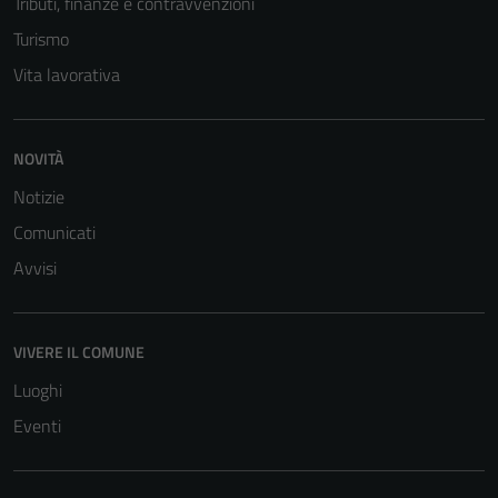
Tributi, finanze e contravvenzioni
Turismo
Vita lavorativa
NOVITÀ
Notizie
Tecnici
Comunicati
Questi cookie
Avvisi
sono necessari
per il
funzionamento
VIVERE IL COMUNE
del sito e non
Luoghi
possono
essere
Eventi
disabilitati.
Questi cookie