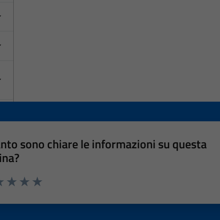
nto sono chiare le informazioni su questa
ina?
a 1 stelle su 5
luta 2 stelle su 5
Valuta 3 stelle su 5
Valuta 4 stelle su 5
Valuta 5 stelle su 5