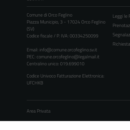
Comune di Orco Feglino
Leggi le
Piazza Municipio, 3 - 17024 Orco Feglino
Prenota
(SV)
Segnalazi
Codice fiscale / P. IVA: 00334250099
Richiest
Email:
info@comune.orcofeglino.sv.it
PEC:
comune.orcofeglino@legalmail.it
Centralino unico: 019.699010
Codice Univoco Fatturazione Elettronica:
UFCHKB
Area Privata