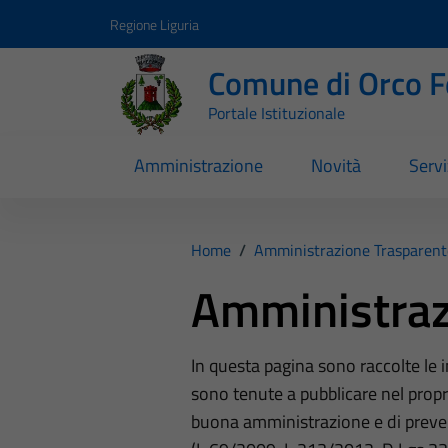
Vai ai contenuti
Vai al footer
Regione Liguria
Comune di Orco F
Portale Istituzionale
Amministrazione
Novità
Servi
Home
/
Amministrazione Trasparent
Amministraz
In questa pagina sono raccolte le
sono tenute a pubblicare nel propri
buona amministrazione e di preve