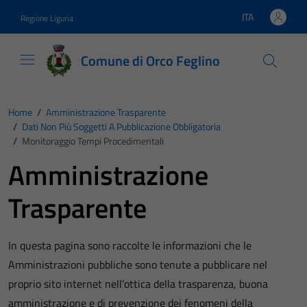
Vai ai contenuti
Vai al footer
ITA
Regione Liguria
Lingua attiva:
Comune di Orco Feglino
Home
/
Amministrazione Trasparente
/
Dati Non Più Soggetti A Pubblicazione Obbligatoria
/
Monitoraggio Tempi Procedimentali
Amministrazione
Trasparente
In questa pagina sono raccolte le informazioni che le
Amministrazioni pubbliche sono tenute a pubblicare nel
proprio sito internet nell’ottica della trasparenza, buona
amministrazione e di prevenzione dei fenomeni della