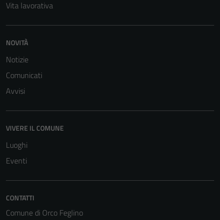
Vita lavorativa
NOVITÀ
Notizie
Comunicati
Tecnici
Avvisi
Questi cookie
sono necessari
per il
VIVERE IL COMUNE
funzionamento
Luoghi
del sito e non
possono
Eventi
essere
disabilitati.
Questi cookie
CONTATTI
non raccolgono
Comune di Orco Feglino
informazioni