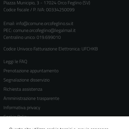
Piazza Municipio, 3 - 17024 Orco Feglino (SV)
personali.
Codice fiscale / P. IVA: 00334250099
Email:
info@comune.orcofeglino.sv.it
PEC:
comune.orcofeglino@legalmail.it
Centralino unico: 019.699010
Codice Univoco Fatturazione Elettronica: UFCHKB
Leggi le FAQ
Prenotazione appuntamento
Segnalazione disservizio
Richiesta assistenza
Amministrazione trasparente
Informativa privacy
Cookie Policy
Note legali