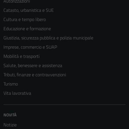
Autorizzazioni
Catasto, urbanistica e SUE
Cultura e tempo libero
Educazione e formazione
Tecnici
Giustizia, sicurezza pubblica e polizia municipale
Questi cookie
sono necessari
Imprese, commercio e SUAP
per il
Mobilità e trasporti
funzionamento
Salute, benessere e assistenza
del sito e non
possono
Tributi, finanze e contravvenzioni
essere
Turismo
disabilitati.
Vita lavorativa
Questi cookie
non raccolgono
informazioni
NOVITÀ
personali.
Notizie