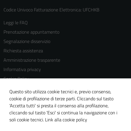
Codice Univoco Fatturazione Elettronica: UFCHKB
Leggi le FAQ
Prenotazione appuntamento
Segnalazione disservizio
Richiesta assistenza
Amministrazione trasparente
Informativa privacy
Cookie Policy
Note legali
Questo sito utilizza cookie tecnici e, previo consenso,
Dichiarazione di accessibilità
cookie di profilazione di terze parti. Cliccando sul tasto
'Accetta tutti' si presta il consenso alla profilazione,
Piano di miglioramento del sito
cliccando sul tasto 'Esci' si continua la navigazione con i
Statistiche sito web
soli cookie tecnici.
Link alla cookie policy